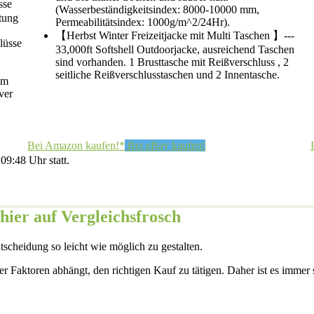
sse
(Wasserbeständigkeitsindex: 8000-10000 mm,
ftung
Permeabilitätsindex: 1000g/m^2/24Hr).
【Herbst Winter Freizeitjacke mit Multi Taschen 】---
lüsse
33,000ft Softshell Outdoorjacke, ausreichend Taschen
sind vorhanden. 1 Brusttasche mit Reißverschluss , 2
seitliche Reißverschlusstaschen und 2 Innentasche.
um
ver
Bei Amazon kaufen!*
Bei eBay kaufen!
09:48 Uhr statt.
hier auf Vergleichsfrosch
scheidung so leicht wie möglich zu gestalten.
ener Faktoren abhängt, den richtigen Kauf zu tätigen. Daher ist es immer 