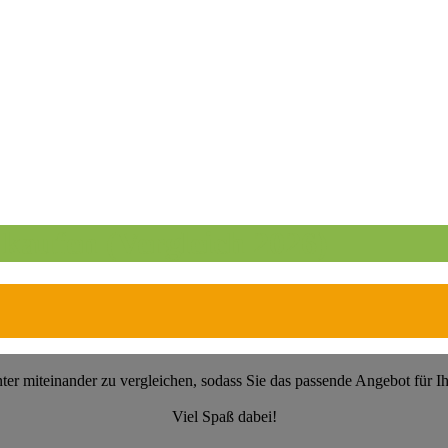
kaufen (Vergleich 2026)
ter miteinander zu vergleichen, sodass Sie das passende Angebot für 
Viel Spaß dabei!