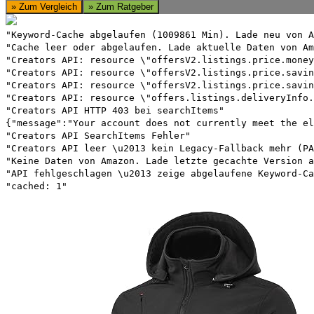
» Zum Vergleich
» Zum Ratgeber
"Keyword-Cache abgelaufen (1009861 Min). Lade neu von A
"Cache leer oder abgelaufen. Lade aktuelle Daten von Am
"Creators API: resource \"offersV2.listings.price.money
"Creators API: resource \"offersV2.listings.price.savin
"Creators API: resource \"offersV2.listings.price.savin
"Creators API: resource \"offers.listings.deliveryInfo.
"Creators API HTTP 403 bei searchItems"
{"message":"Your account does not currently meet the el
"Creators API SearchItems Fehler"
"Creators API leer \u2013 kein Legacy-Fallback mehr (PA
"Keine Daten von Amazon. Lade letzte gecachte Version a
"API fehlgeschlagen \u2013 zeige abgelaufene Keyword-Ca
"cached: 1"