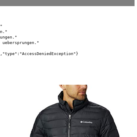
"
n."
ungen."
 uebersprungen."
,"type":"AccessDeniedException"}