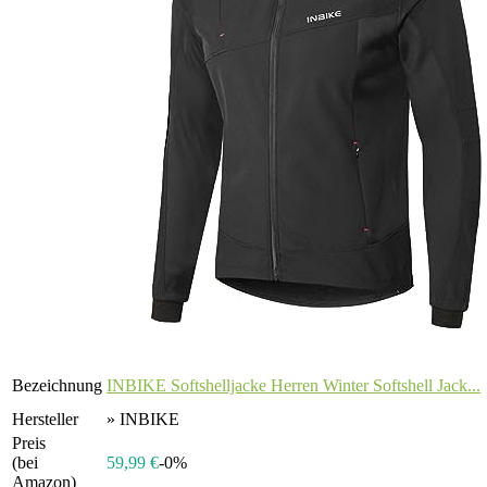
Bezeichnung
INBIKE Softshelljacke Herren Winter Softshell Jack...
Hersteller
» INBIKE
Preis
(bei
59,99 €
-0%
Amazon)