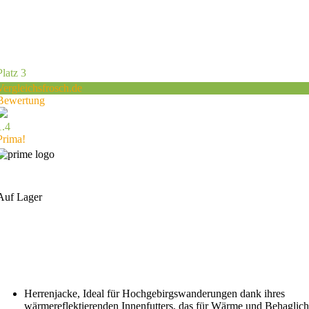
Platz 3
Vergleichsfrosch.de
Bewertung
1.4
Prima!
Auf Lager
Herrenjacke, Ideal für Hochgebirgswanderungen dank ihres
wärmereflektierenden Innenfutters, das für Wärme und Behaglich