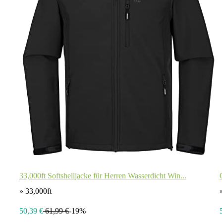
33,000ft Softshelljacke für Herren Wasserdicht Win...
» 33,000ft
50,39 €
61,99 €
-19%