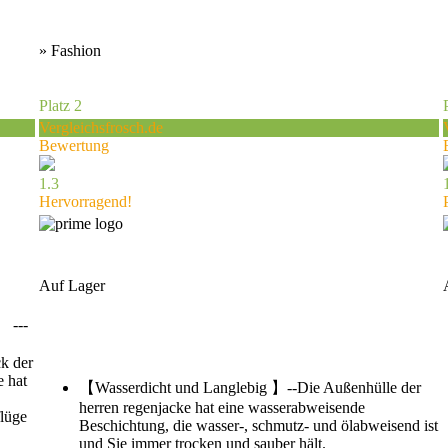
» Fashion
Platz 2
Vergleichsfrosch.de
Bewertung
1.3
Hervorragend!
Auf Lager
 ---
ck der
e hat
【Wasserdicht und Langlebig 】--Die Außenhülle der
herren regenjacke hat eine wasserabweisende
flüge
Beschichtung, die wasser-, schmutz- und ölabweisend ist
und Sie immer trocken und sauber hält.