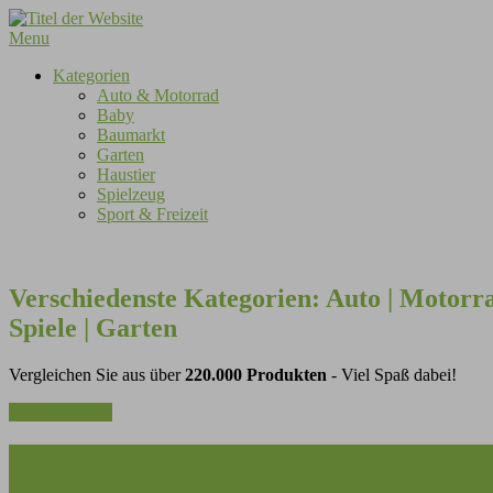
Skip
to
Menu
content
Kategorien
Auto & Motorrad
Baby
Baumarkt
Garten
Haustier
Spielzeug
Sport & Freizeit
Verschiedenste Kategorien:
Auto | Motorra
Spiele | Garten
Vergleichen Sie aus über
220.000 Produkten
- Viel Spaß dabei!
Zum Vergleich
Suchen Sie nach Ihrem gewünschten Vergl