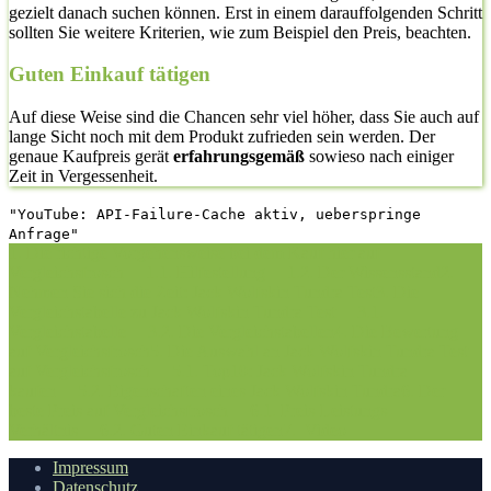
gezielt danach suchen können. Erst in einem darauffolgenden Schritt
sollten Sie weitere Kriterien, wie zum Beispiel den Preis, beachten.
Guten Einkauf tätigen
Auf diese Weise sind die Chancen sehr viel höher, dass Sie auch auf
lange Sicht noch mit dem Produkt zufrieden sein werden. Der
genaue Kaufpreis gerät
erfahrungsgemäß
sowieso nach einiger
Zeit in Vergessenheit.
"YouTube: API-Failure-Cache aktiv, ueberspringe
Anfrage"
1. Die richtige Vorgehensweise bei dem Kauf hier auf
Vergleichsfrosch
1.1. Hilfestellung
1.2. Der Wissensstand
2.
Nehmen Sie sich die Zeit: Jack Wolfskin Tundra Test
3. Die
Vergleichstabelle zu Jack Wolfskin Tundra Test
3.1.
Vergleichstabelle
3.2. Die Vergleichstabellen
4. Die Bewertung
auf Vergleichsfrosch
5. Die Auswahl an Jack Wolfskin Tundra Test
auf Vergleichsfrosch
5.1. Top10: Jack Wolfskin Tundra
kaufen
5.2. Eigenschaften eines Jack Wolfskin Tundra
6. Der
beste Preis auf Vergleichsfrosch
6.1. Preis-Leistungs-
Verhältnis
6.2. Guten Einkauf tätigen
7.
Video
Impressum
Datenschutz