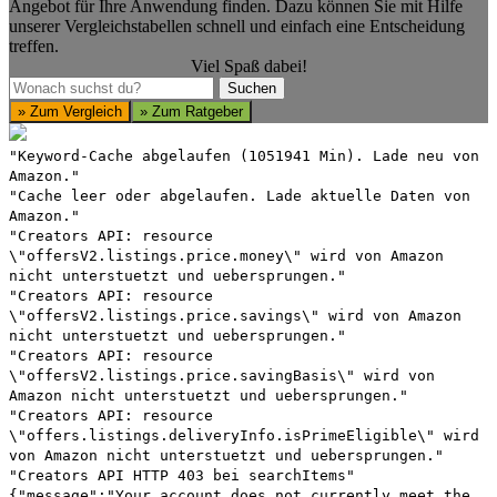
Angebot für Ihre Anwendung finden. Dazu können Sie mit Hilfe
unserer Vergleichstabellen schnell und einfach eine Entscheidung
treffen.
Viel Spaß dabei!
Suchen
Suchen
» Zum Vergleich
» Zum Ratgeber
"Keyword-Cache abgelaufen (1051941 Min). Lade neu von
Amazon."
"Cache leer oder abgelaufen. Lade aktuelle Daten von
Amazon."
"Creators API: resource
\"offersV2.listings.price.money\" wird von Amazon
nicht unterstuetzt und uebersprungen."
"Creators API: resource
\"offersV2.listings.price.savings\" wird von Amazon
nicht unterstuetzt und uebersprungen."
"Creators API: resource
\"offersV2.listings.price.savingBasis\" wird von
Amazon nicht unterstuetzt und uebersprungen."
"Creators API: resource
\"offers.listings.deliveryInfo.isPrimeEligible\" wird
von Amazon nicht unterstuetzt und uebersprungen."
"Creators API HTTP 403 bei searchItems"
{"message":"Your account does not currently meet the