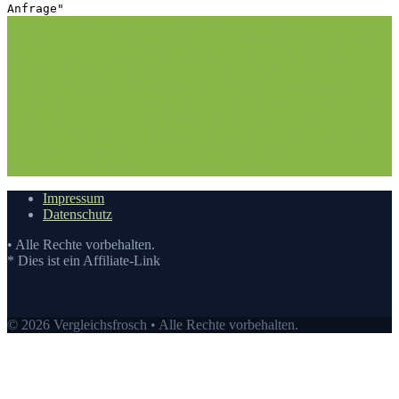
Anfrage"
1. Die richtige Vorgehensweise bei dem Kauf hier auf
Vergleichsfrosch
1.1. Hilfestellung
1.2. Der Wissensstand
2.
Nehmen Sie sich die Zeit: Haarentfernung Bauch Test
3. Die
Vergleichstabelle zu Haarentfernung Bauch Test
3.1.
Vergleichstabelle
3.2. Die Vergleichstabellen
4. Die Bewertung
auf Vergleichsfrosch
5. Die Auswahl an Haarentfernung Bauch Test
auf Vergleichsfrosch
5.1. Top10: Haarentfernung Bauch
kaufen
5.2. Eigenschaften eines Haarentfernung Bauch
6. Der
beste Preis auf Vergleichsfrosch
6.1. Preis-Leistungs-
Verhältnis
6.2. Guten Einkauf tätigen
7.
Video
Impressum
Datenschutz
• Alle Rechte vorbehalten.
* Dies ist ein Affiliate-Link
© 2026 Vergleichsfrosch • Alle Rechte vorbehalten.