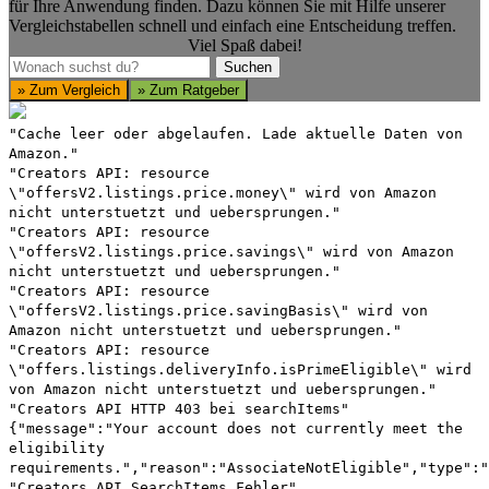
für Ihre Anwendung finden. Dazu können Sie mit Hilfe unserer
Vergleichstabellen schnell und einfach eine Entscheidung treffen.
Viel Spaß dabei!
Suchen
Suchen
» Zum Vergleich
» Zum Ratgeber
"Cache leer oder abgelaufen. Lade aktuelle Daten von
Amazon."
"Creators API: resource
\"offersV2.listings.price.money\" wird von Amazon
nicht unterstuetzt und uebersprungen."
"Creators API: resource
\"offersV2.listings.price.savings\" wird von Amazon
nicht unterstuetzt und uebersprungen."
"Creators API: resource
\"offersV2.listings.price.savingBasis\" wird von
Amazon nicht unterstuetzt und uebersprungen."
"Creators API: resource
\"offers.listings.deliveryInfo.isPrimeEligible\" wird
von Amazon nicht unterstuetzt und uebersprungen."
"Creators API HTTP 403 bei searchItems"
{"message":"Your account does not currently meet the
eligibility
requirements.","reason":"AssociateNotEligible","type":"
"Creators API SearchItems Fehler"