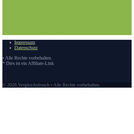
zu Golf Regeln Test
3.1. Vergleichstabelle
3.2. Die
Vergleichstabellen
4. Die Bewertung auf Vergleichsfrosch
5. Die
Auswahl an Golf Regeln Test auf Vergleichsfrosch
5.1. Top10:
Golf Regeln kaufen
5.2. Eigenschaften eines Golf Regeln
6. Der
beste Preis auf Vergleichsfrosch
6.1. Preis-Leistungs-
Verhältnis
6.2. Guten Einkauf tätigen
7.
Video
Impressum
Datenschutz
• Alle Rechte vorbehalten.
* Dies ist ein Affiliate-Link
© 2026 Vergleichsfrosch • Alle Rechte vorbehalten.