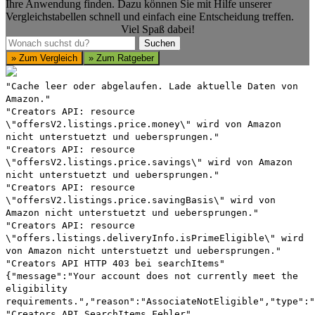
Ihre Anwendung finden. Dazu können Sie mit Hilfe unserer
Vergleichstabellen schnell und einfach eine Entscheidung treffen.
Viel Spaß dabei!
Suchen
Suchen
» Zum Vergleich
» Zum Ratgeber
"Cache leer oder abgelaufen. Lade aktuelle Daten von
Amazon."
"Creators API: resource
\"offersV2.listings.price.money\" wird von Amazon
nicht unterstuetzt und uebersprungen."
"Creators API: resource
\"offersV2.listings.price.savings\" wird von Amazon
nicht unterstuetzt und uebersprungen."
"Creators API: resource
\"offersV2.listings.price.savingBasis\" wird von
Amazon nicht unterstuetzt und uebersprungen."
"Creators API: resource
\"offers.listings.deliveryInfo.isPrimeEligible\" wird
von Amazon nicht unterstuetzt und uebersprungen."
"Creators API HTTP 403 bei searchItems"
{"message":"Your account does not currently meet the
eligibility
requirements.","reason":"AssociateNotEligible","type":"
"Creators API SearchItems Fehler"