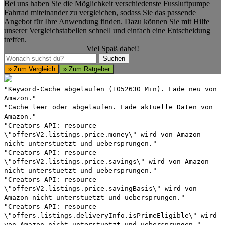
Bei uns haben Sie die Möglichkeit verschiedenste Fussluftpumpe
Fahrrad miteinander zu vergleichen, sodass Sie das passende
Angebot für Ihre Anwendung finden. Dazu können Sie mit Hilfe
unserer Vergleichstabellen schnell und einfach eine Entscheidung
treffen.
Viel Spaß dabei!
Suchen
Suchen
» Zum Vergleich
» Zum Ratgeber
"Keyword-Cache abgelaufen (1052630 Min). Lade neu von
Amazon."
"Cache leer oder abgelaufen. Lade aktuelle Daten von
Amazon."
"Creators API: resource
\"offersV2.listings.price.money\" wird von Amazon
nicht unterstuetzt und uebersprungen."
"Creators API: resource
\"offersV2.listings.price.savings\" wird von Amazon
nicht unterstuetzt und uebersprungen."
"Creators API: resource
\"offersV2.listings.price.savingBasis\" wird von
Amazon nicht unterstuetzt und uebersprungen."
"Creators API: resource
\"offers.listings.deliveryInfo.isPrimeEligible\" wird
von Amazon nicht unterstuetzt und uebersprungen."