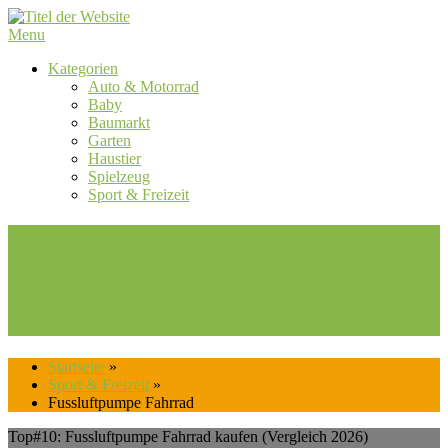
Skip
to
Menu
content
Kategorien
Auto & Motorrad
Baby
Baumarkt
Garten
Haustier
Spielzeug
Sport & Freizeit
Top#10: Fussluftpumpe
Fahrrad kaufen (Vergleich
2026)
Startseite
»
Sport & Freizeit
»
Fussluftpumpe Fahrrad
Top#10: Fussluftpumpe Fahrrad kaufen (Vergleich 2026)