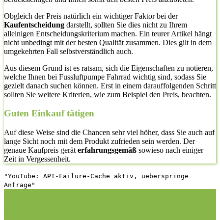
Obgleich der Preis natürlich ein wichtiger Faktor bei der
Kaufentscheidung
darstellt, sollten Sie dies nicht zu Ihrem
alleinigen Entscheidungskriterium machen. Ein teurer Artikel hängt
nicht unbedingt mit der besten Qualität zusammen. Dies gilt in dem
umgekehrten Fall selbstverständlich auch.
Aus diesem Grund ist es ratsam, sich die Eigenschaften zu notieren,
welche Ihnen bei Fussluftpumpe Fahrrad wichtig sind, sodass Sie
gezielt danach suchen können. Erst in einem darauffolgenden Schritt
sollten Sie weitere Kriterien, wie zum Beispiel den Preis, beachten.
Guten Einkauf tätigen
Auf diese Weise sind die Chancen sehr viel höher, dass Sie auch auf
lange Sicht noch mit dem Produkt zufrieden sein werden. Der
genaue Kaufpreis gerät
erfahrungsgemäß
sowieso nach einiger
Zeit in Vergessenheit.
"YouTube: API-Failure-Cache aktiv, ueberspringe
Anfrage"
1. Die richtige Vorgehensweise bei dem Kauf hier auf
Vergleichsfrosch
1.1. Hilfestellung
1.2. Der Wissensstand
2.
Nehmen Sie sich die Zeit: Fussluftpumpe Fahrrad Test
3. Die
Vergleichstabelle zu Fussluftpumpe Fahrrad Test
3.1.