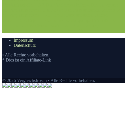
Vergleichstabelle
3.2. Die Vergleichstabellen
4. Die Bewertung
auf Vergleichsfrosch
5. Die Auswahl an Fussluftpumpe Fahrrad Test
auf Vergleichsfrosch
5.1. Top10: Fussluftpumpe Fahrrad
kaufen
5.2. Eigenschaften eines Fussluftpumpe Fahrrad
6. Der
beste Preis auf Vergleichsfrosch
6.1. Preis-Leistungs-
Verhältnis
6.2. Guten Einkauf tätigen
7.
Video
Impressum
Datenschutz
• Alle Rechte vorbehalten.
* Dies ist ein Affiliate-Link
© 2026 Vergleichsfrosch • Alle Rechte vorbehalten.