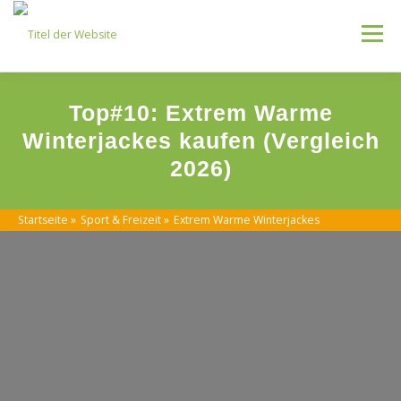
Skip
to
Menu
content
Kategorien
Top#10: Extrem Warme
Winterjackes kaufen (Vergleich
2026)
Startseite
»
Sport & Freizeit
»
Extrem Warme Winterjackes