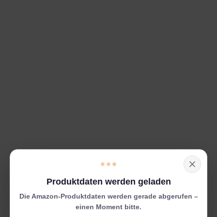
Produkte vorübergehend nicht verfügbar
Die Amazon-Produktdaten konnten aktuell nicht
geladen werden. Das kann verschiedene Gründe
haben – zum Beispiel eine kurzzeitige Überlastung
der Amazon-API oder eine Wartung.
Produkte direkt auf Amazon suchen:
„Asviva E2 Ellipsentrainer“ auf
Amazon suchen