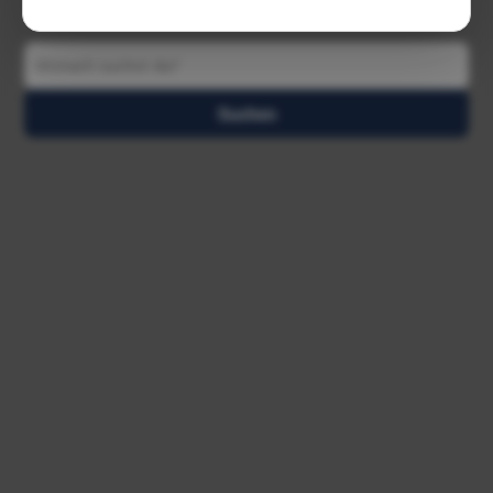
Was passiert als nächstes?
Suchen
Beim nächsten Seitenaufruf versucht Portalheld
automatisch, die Daten erneut zu laden.
Sobald die Verbindung zu Amazon
Suchen
wiederhergestellt ist, werden alle Preise, Bilder
und Details automatisch angezeigt.
Über die Direktlinks oben kannst du die Produkte
sofort auf Amazon.de ansehen.
Erneut versuchen