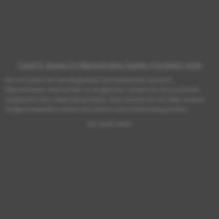
Top#10: Asviva E2 Ellipsentrainer kaufen (Vergleich 2026)
Bei uns haben Sie die Möglichkeit verschiedenste Asviva E2
Ellipsentrainer miteinander zu vergleichen, sodass Sie das passende
Angebot für Ihre Anwendung finden. Dazu können Sie mit Hilfe unserer
Vergleichstabellen schnell und einfach eine Entscheidung treffen.
Viel Spaß dabei!