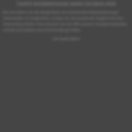
Top#10: Rüttelplattesieger kaufen (Vergleich 2026)
Bei uns haben Sie die Möglichkeit verschiedenste Rüttelplattesieger
miteinander zu vergleichen, sodass Sie das passende Angebot für Ihre
Anwendung finden. Dazu können Sie mit Hilfe unserer Vergleichstabellen
schnell und einfach eine Entscheidung treffen.
Viel Spaß dabei!