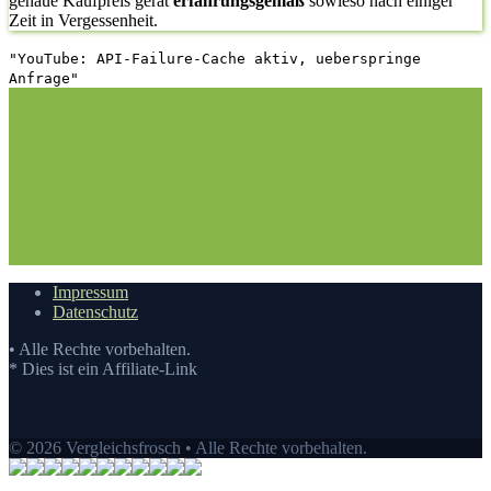
genaue Kaufpreis gerät
erfahrungsgemäß
sowieso nach einiger
Zeit in Vergessenheit.
"YouTube: API-Failure-Cache aktiv, ueberspringe
Anfrage"
1. Die richtige Vorgehensweise bei dem Kauf hier auf
Vergleichsfrosch
1.1. Hilfestellung
1.2. Der Wissensstand
2.
Nehmen Sie sich die Zeit: Rassen Test
3. Die Vergleichstabelle zu
Rassen Test
3.1. Vergleichstabelle
3.2. Die Vergleichstabellen
4.
Die Bewertung auf Vergleichsfrosch
5. Die Auswahl an Rassen Test
auf Vergleichsfrosch
5.1. Top10: Rassen kaufen
5.2.
Eigenschaften eines Rassen
6. Der beste Preis auf
Vergleichsfrosch
6.1. Preis-Leistungs-Verhältnis
6.2. Guten
Einkauf tätigen
7.
Video
Impressum
Datenschutz
• Alle Rechte vorbehalten.
* Dies ist ein Affiliate-Link
© 2026 Vergleichsfrosch • Alle Rechte vorbehalten.