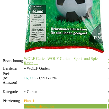
WOLF Garten WOLF-Garten - Sport- und Spiel-
Bezeichnung
Rasen, ...
Hersteller
» WOLF-Garten
Preis
(bei
16,99 €
21,99 €
-23%
Amazon)
Kategorie
» Garten
Platzierung
Platz 1
Vergleichsfrosch.de