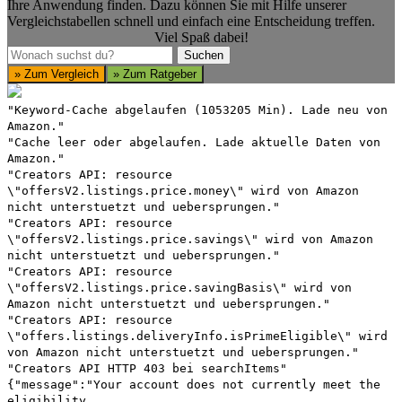
Ihre Anwendung finden. Dazu können Sie mit Hilfe unserer
Vergleichstabellen schnell und einfach eine Entscheidung treffen.
Viel Spaß dabei!
Suchen
Suchen
» Zum Vergleich
» Zum Ratgeber
"Keyword-Cache abgelaufen (1053205 Min). Lade neu von
Amazon."
"Cache leer oder abgelaufen. Lade aktuelle Daten von
Amazon."
"Creators API: resource
\"offersV2.listings.price.money\" wird von Amazon
nicht unterstuetzt und uebersprungen."
"Creators API: resource
\"offersV2.listings.price.savings\" wird von Amazon
nicht unterstuetzt und uebersprungen."
"Creators API: resource
\"offersV2.listings.price.savingBasis\" wird von
Amazon nicht unterstuetzt und uebersprungen."
"Creators API: resource
\"offers.listings.deliveryInfo.isPrimeEligible\" wird
von Amazon nicht unterstuetzt und uebersprungen."
"Creators API HTTP 403 bei searchItems"
{"message":"Your account does not currently meet the
eligibility