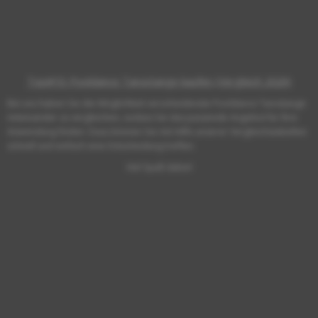
Top#10: Pooldance Tanzstange kaufen (Vergleich 2026)
Bei uns haben Sie die Möglichkeit verschiedenste Pooldance Tanzstange
miteinander zu vergleichen, sodass Sie das passende Angebot für Ihre
Anwendung finden. Dazu können Sie mit Hilfe unserer Vergleichstabellen
schnell und einfach eine Entscheidung treffen.
Viel Spaß dabei!