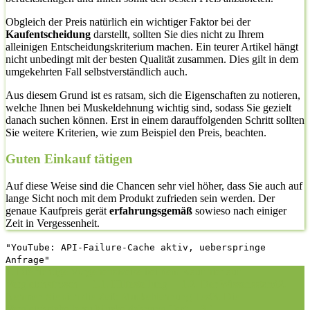
Obgleich der Preis natürlich ein wichtiger Faktor bei der
Kaufentscheidung
darstellt, sollten Sie dies nicht zu Ihrem
alleinigen Entscheidungskriterium machen. Ein teurer Artikel hängt
nicht unbedingt mit der besten Qualität zusammen. Dies gilt in dem
umgekehrten Fall selbstverständlich auch.
Aus diesem Grund ist es ratsam, sich die Eigenschaften zu notieren,
welche Ihnen bei Muskeldehnung wichtig sind, sodass Sie gezielt
danach suchen können. Erst in einem darauffolgenden Schritt sollten
Sie weitere Kriterien, wie zum Beispiel den Preis, beachten.
Guten Einkauf tätigen
Auf diese Weise sind die Chancen sehr viel höher, dass Sie auch auf
lange Sicht noch mit dem Produkt zufrieden sein werden. Der
genaue Kaufpreis gerät
erfahrungsgemäß
sowieso nach einiger
Zeit in Vergessenheit.
"YouTube: API-Failure-Cache aktiv, ueberspringe
Anfrage"
1. Die richtige Vorgehensweise bei dem Kauf hier auf
Vergleichsfrosch
1.1. Hilfestellung
1.2. Der Wissensstand
2.
Nehmen Sie sich die Zeit: Muskeldehnung Test
3. Die
Vergleichstabelle zu Muskeldehnung Test
3.1.