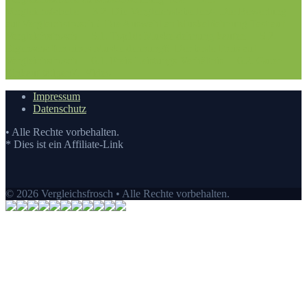
Vergleichstabelle
3.2. Die Vergleichstabellen
4. Die Bewertung
auf Vergleichsfrosch
5. Die Auswahl an Muskeldehnung Test auf
Vergleichsfrosch
5.1. Top10: Muskeldehnung kaufen
5.2.
Eigenschaften eines Muskeldehnung
6. Der beste Preis auf
Vergleichsfrosch
6.1. Preis-Leistungs-Verhältnis
6.2. Guten
Einkauf tätigen
7.
Video
Impressum
Datenschutz
• Alle Rechte vorbehalten.
* Dies ist ein Affiliate-Link
© 2026 Vergleichsfrosch • Alle Rechte vorbehalten.