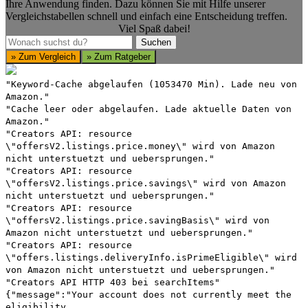
Ihre Anwendung finden. Dazu können Sie mit Hilfe unserer
Vergleichstabellen schnell und einfach eine Entscheidung treffen.
Viel Spaß dabei!
Suchen
Suchen
» Zum Vergleich
» Zum Ratgeber
"Keyword-Cache abgelaufen (1053470 Min). Lade neu von
Amazon."
"Cache leer oder abgelaufen. Lade aktuelle Daten von
Amazon."
"Creators API: resource
\"offersV2.listings.price.money\" wird von Amazon
nicht unterstuetzt und uebersprungen."
"Creators API: resource
\"offersV2.listings.price.savings\" wird von Amazon
nicht unterstuetzt und uebersprungen."
"Creators API: resource
\"offersV2.listings.price.savingBasis\" wird von
Amazon nicht unterstuetzt und uebersprungen."
"Creators API: resource
\"offers.listings.deliveryInfo.isPrimeEligible\" wird
von Amazon nicht unterstuetzt und uebersprungen."
"Creators API HTTP 403 bei searchItems"
{"message":"Your account does not currently meet the
eligibility