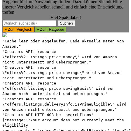
Angebot für Ihre Anwendung finden. Dazu können Sie mit Hilfe
unserer Vergleichstabellen schnell und einfach eine Entscheidung
treffen.
Viel Spaß dabei!
Suchen
Suchen
» Zum Vergleich
» Zum Ratgeber
"Cache leer oder abgelaufen. Lade aktuelle Daten von
Amazon."
"Creators API: resource
\"offersV2.listings.price.money\" wird von Amazon
nicht unterstuetzt und uebersprungen."
"Creators API: resource
\"offersV2.listings.price.savings\" wird von Amazon
nicht unterstuetzt und uebersprungen."
"Creators API: resource
\"offersV2.listings.price.savingBasis\" wird von
Amazon nicht unterstuetzt und uebersprungen."
"Creators API: resource
\"offers.listings.deliveryInfo.isPrimeEligible\" wird
von Amazon nicht unterstuetzt und uebersprungen."
"Creators API HTTP 403 bei searchItems"
{"message":"Your account does not currently meet the
eligibility
requirements.","reason":"AssociateNotEligible","type":"