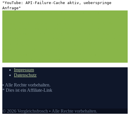
"YouTube: API-Failure-Cache aktiv, ueberspringe
Anfrage"
1. Die richtige Vorgehensweise bei dem Kauf hier auf
Vergleichsfrosch
1.1. Hilfestellung
1.2. Der Wissensstand
2.
Nehmen Sie sich die Zeit: Lowereast Boxershorts Test
3. Die
Vergleichstabelle zu Lowereast Boxershorts Test
3.1.
Vergleichstabelle
3.2. Die Vergleichstabellen
4. Die Bewertung
auf Vergleichsfrosch
5. Die Auswahl an Lowereast Boxershorts Test
auf Vergleichsfrosch
5.1. Top10: Lowereast Boxershorts
kaufen
5.2. Eigenschaften eines Lowereast Boxershorts
6. Der
beste Preis auf Vergleichsfrosch
6.1. Preis-Leistungs-
Verhältnis
6.2. Guten Einkauf tätigen
7.
Video
Impressum
Datenschutz
• Alle Rechte vorbehalten.
* Dies ist ein Affiliate-Link
© 2026 Vergleichsfrosch • Alle Rechte vorbehalten.