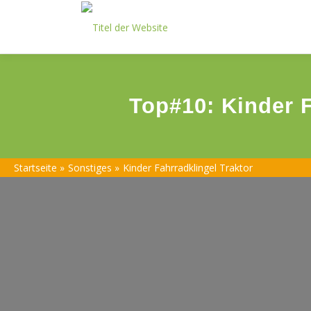
Skip
to
content
Top#10: Kinder F
Startseite
»
Sonstiges
»
Kinder Fahrradklingel Traktor