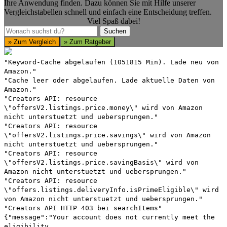
Ihre Anwendung finden. Dazu können Sie mit Hilfe unserer
Vergleichstabellen schnell und einfach eine Entscheidung treffen.
Viel Spaß dabei!
Suchen
Suchen
» Zum Vergleich
» Zum Ratgeber
"Keyword-Cache abgelaufen (1051815 Min). Lade neu von
Amazon."
"Cache leer oder abgelaufen. Lade aktuelle Daten von
Amazon."
"Creators API: resource
\"offersV2.listings.price.money\" wird von Amazon
nicht unterstuetzt und uebersprungen."
"Creators API: resource
\"offersV2.listings.price.savings\" wird von Amazon
nicht unterstuetzt und uebersprungen."
"Creators API: resource
\"offersV2.listings.price.savingBasis\" wird von
Amazon nicht unterstuetzt und uebersprungen."
"Creators API: resource
\"offers.listings.deliveryInfo.isPrimeEligible\" wird
von Amazon nicht unterstuetzt und uebersprungen."
"Creators API HTTP 403 bei searchItems"
{"message":"Your account does not currently meet the
eligibility