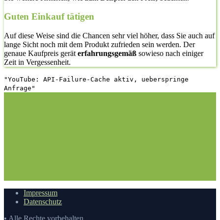
Guten Einkauf tätigen
Auf diese Weise sind die Chancen sehr viel höher, dass Sie auch auf
lange Sicht noch mit dem Produkt zufrieden sein werden. Der
genaue Kaufpreis gerät
erfahrungsgemäß
sowieso nach einiger
Zeit in Vergessenheit.
"YouTube: API-Failure-Cache aktiv, ueberspringe
Anfrage"
1. Die richtige Vorgehensweise bei dem Kauf hier auf
Vergleichsfrosch
1.1. Hilfestellung
1.2. Der Wissensstand
2.
Nehmen Sie sich die Zeit: Gummihöschen Test
3. Die
Vergleichstabelle zu Gummihöschen Test
3.1.
Vergleichstabelle
3.2. Die Vergleichstabellen
4. Die Bewertung
auf Vergleichsfrosch
5. Die Auswahl an Gummihöschen Test auf
Vergleichsfrosch
5.1. Top10: Gummihöschen kaufen
5.2.
Eigenschaften eines Gummihöschen
6. Der beste Preis auf
Vergleichsfrosch
6.1. Preis-Leistungs-Verhältnis
6.2. Guten
Einkauf tätigen
7.
Video
Impressum
Datenschutz
• Alle Rechte vorbehalten.