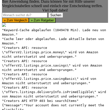
Ihre Anwendung finden. Dazu können Sie mit Hilfe unserer
Vergleichstabellen schnell und einfach eine Entscheidung treffen.
Viel Spaß dabei!
Suchen
Suchen
» Zum Vergleich
» Zum Ratgeber
"Keyword-Cache abgelaufen (1049478 Min). Lade neu von
Amazon."
"Cache leer oder abgelaufen. Lade aktuelle Daten von
Amazon."
"Creators API: resource
\"offersV2.listings.price.money\" wird von Amazon
nicht unterstuetzt und uebersprungen."
"Creators API: resource
\"offersV2.listings.price.savings\" wird von Amazon
nicht unterstuetzt und uebersprungen."
"Creators API: resource
\"offersV2.listings.price.savingBasis\" wird von
Amazon nicht unterstuetzt und uebersprungen."
"Creators API: resource
\"offers.listings.deliveryInfo.isPrimeEligible\" wird
von Amazon nicht unterstuetzt und uebersprungen."
"Creators API HTTP 403 bei searchItems"
{"message":"Your account does not currently meet the
eligibility