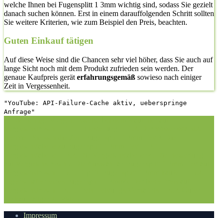
welche Ihnen bei Fugensplitt 1 3mm wichtig sind, sodass Sie gezielt
danach suchen können. Erst in einem darauffolgenden Schritt sollten
Sie weitere Kriterien, wie zum Beispiel den Preis, beachten.
Guten Einkauf tätigen
Auf diese Weise sind die Chancen sehr viel höher, dass Sie auch auf
lange Sicht noch mit dem Produkt zufrieden sein werden. Der
genaue Kaufpreis gerät
erfahrungsgemäß
sowieso nach einiger
Zeit in Vergessenheit.
"YouTube: API-Failure-Cache aktiv, ueberspringe
Anfrage"
1. Die richtige Vorgehensweise bei dem Kauf hier auf
Vergleichsfrosch
1.1. Hilfestellung
1.2. Der Wissensstand
2.
Nehmen Sie sich die Zeit: Fugensplitt 1 3mm Test
3. Die
Vergleichstabelle zu Fugensplitt 1 3mm Test
3.1.
Vergleichstabelle
3.2. Die Vergleichstabellen
4. Die Bewertung
auf Vergleichsfrosch
5. Die Auswahl an Fugensplitt 1 3mm Test auf
Vergleichsfrosch
5.1. Top10: Fugensplitt 1 3mm kaufen
5.2.
Eigenschaften eines Fugensplitt 1 3mm
6. Der beste Preis auf
Vergleichsfrosch
6.1. Preis-Leistungs-Verhältnis
6.2. Guten
Einkauf tätigen
7.
Video
Impressum