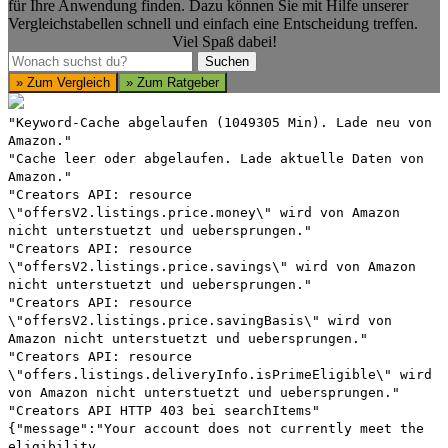
für Ihre Anwendung finden. Dazu können Sie mit Hilfe unserer
Vergleichstabellen schnell und einfach eine Entscheidung treffen.
Viel Spaß dabei!
Suchen
Suchen
» Zum Vergleich
» Zum Ratgeber
"Keyword-Cache abgelaufen (1049305 Min). Lade neu von
Amazon."
"Cache leer oder abgelaufen. Lade aktuelle Daten von
Amazon."
"Creators API: resource
\"offersV2.listings.price.money\" wird von Amazon
nicht unterstuetzt und uebersprungen."
"Creators API: resource
\"offersV2.listings.price.savings\" wird von Amazon
nicht unterstuetzt und uebersprungen."
"Creators API: resource
\"offersV2.listings.price.savingBasis\" wird von
Amazon nicht unterstuetzt und uebersprungen."
"Creators API: resource
\"offers.listings.deliveryInfo.isPrimeEligible\" wird
von Amazon nicht unterstuetzt und uebersprungen."
"Creators API HTTP 403 bei searchItems"
{"message":"Your account does not currently meet the
eligibility