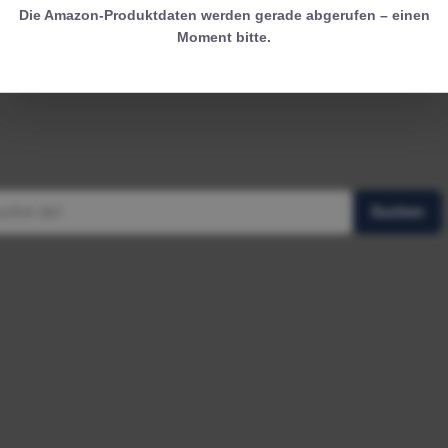
Die Amazon-Produktdaten werden gerade abgerufen – einen
Moment bitte.
Suchen