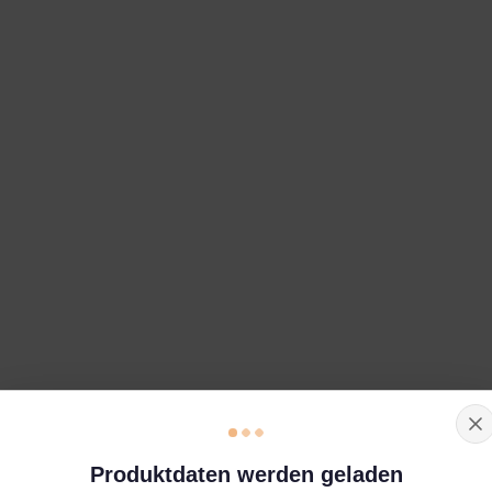
Produktdaten werden geladen