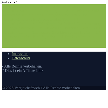
Anfrage"
1. Die richtige Vorgehensweise bei dem Kauf hier auf
Vergleichsfrosch
1.1. Hilfestellung
1.2. Der Wissensstand
2.
Nehmen Sie sich die Zeit: Einfarbige Socken Test
3. Die
Vergleichstabelle zu Einfarbige Socken Test
3.1.
Vergleichstabelle
3.2. Die Vergleichstabellen
4. Die Bewertung
auf Vergleichsfrosch
5. Die Auswahl an Einfarbige Socken Test auf
Vergleichsfrosch
5.1. Top10: Einfarbige Socken kaufen
5.2.
Eigenschaften eines Einfarbige Socken
6. Der beste Preis auf
Vergleichsfrosch
6.1. Preis-Leistungs-Verhältnis
6.2. Guten
Einkauf tätigen
7.
Video
Impressum
Datenschutz
• Alle Rechte vorbehalten.
* Dies ist ein Affiliate-Link
© 2026 Vergleichsfrosch • Alle Rechte vorbehalten.