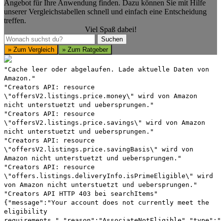
Angebot für Ihre Anwendung finden. Dazu können Sie mit Hilfe
unserer Vergleichstabellen schnell und einfach eine Entscheidung
treffen.
Viel Spaß dabei!
Suchen
Suchen
» Zum Vergleich
» Zum Ratgeber
"Cache leer oder abgelaufen. Lade aktuelle Daten von
Amazon."
"Creators API: resource
\"offersV2.listings.price.money\" wird von Amazon
nicht unterstuetzt und uebersprungen."
"Creators API: resource
\"offersV2.listings.price.savings\" wird von Amazon
nicht unterstuetzt und uebersprungen."
"Creators API: resource
\"offersV2.listings.price.savingBasis\" wird von
Amazon nicht unterstuetzt und uebersprungen."
"Creators API: resource
\"offers.listings.deliveryInfo.isPrimeEligible\" wird
von Amazon nicht unterstuetzt und uebersprungen."
"Creators API HTTP 403 bei searchItems"
{"message":"Your account does not currently meet the
eligibility
requirements.","reason":"AssociateNotEligible","type":"