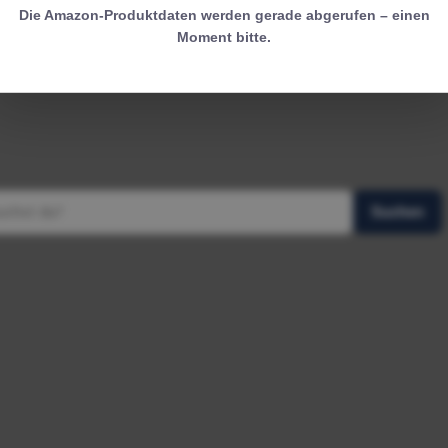
Die Amazon-Produktdaten werden gerade abgerufen – einen
Moment bitte.
Suchen