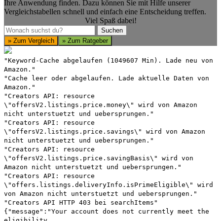
Ihre Anwendung finden. Dazu können Sie mit Hilfe unserer
Vergleichstabellen schnell und einfach eine Entscheidung treffen.
Viel Spaß dabei!
Suchen
Suchen
» Zum Vergleich
» Zum Ratgeber
"Keyword-Cache abgelaufen (1049607 Min). Lade neu von
Amazon."
"Cache leer oder abgelaufen. Lade aktuelle Daten von
Amazon."
"Creators API: resource
\"offersV2.listings.price.money\" wird von Amazon
nicht unterstuetzt und uebersprungen."
"Creators API: resource
\"offersV2.listings.price.savings\" wird von Amazon
nicht unterstuetzt und uebersprungen."
"Creators API: resource
\"offersV2.listings.price.savingBasis\" wird von
Amazon nicht unterstuetzt und uebersprungen."
"Creators API: resource
\"offers.listings.deliveryInfo.isPrimeEligible\" wird
von Amazon nicht unterstuetzt und uebersprungen."
"Creators API HTTP 403 bei searchItems"
{"message":"Your account does not currently meet the
eligibility