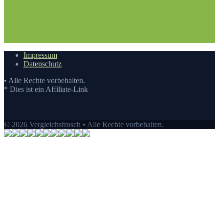
auf Vergleichsfrosch
5. Die Auswahl an E Bike Magnet Test auf
Vergleichsfrosch
5.1. Top10: E Bike Magnet kaufen
5.2.
Eigenschaften eines E Bike Magnet
6. Der beste Preis auf
Vergleichsfrosch
6.1. Preis-Leistungs-Verhältnis
6.2. Guten
Einkauf tätigen
7.
Video
Impressum
Datenschutz
• Alle Rechte vorbehalten.
* Dies ist ein Affiliate-Link
© 2026 Vergleichsfrosch • Alle Rechte vorbehalten.