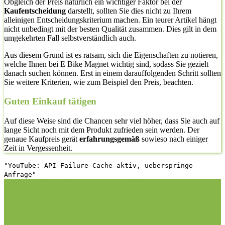
Obgleich der Preis natürlich ein wichtiger Faktor bei der
Kaufentscheidung
darstellt, sollten Sie dies nicht zu Ihrem
alleinigen Entscheidungskriterium machen. Ein teurer Artikel hängt
nicht unbedingt mit der besten Qualität zusammen. Dies gilt in dem
umgekehrten Fall selbstverständlich auch.
Aus diesem Grund ist es ratsam, sich die Eigenschaften zu notieren,
welche Ihnen bei E Bike Magnet wichtig sind, sodass Sie gezielt
danach suchen können. Erst in einem darauffolgenden Schritt sollten
Sie weitere Kriterien, wie zum Beispiel den Preis, beachten.
Guten Einkauf tätigen
Auf diese Weise sind die Chancen sehr viel höher, dass Sie auch auf
lange Sicht noch mit dem Produkt zufrieden sein werden. Der
genaue Kaufpreis gerät
erfahrungsgemäß
sowieso nach einiger
Zeit in Vergessenheit.
"YouTube: API-Failure-Cache aktiv, ueberspringe
Anfrage"
1. Die richtige Vorgehensweise bei dem Kauf hier auf
Vergleichsfrosch
1.1. Hilfestellung
1.2. Der Wissensstand
2.
Nehmen Sie sich die Zeit: E Bike Magnet Test
3. Die
Vergleichstabelle zu E Bike Magnet Test
3.1.
Vergleichstabelle
3.2. Die Vergleichstabellen
4. Die Bewertung