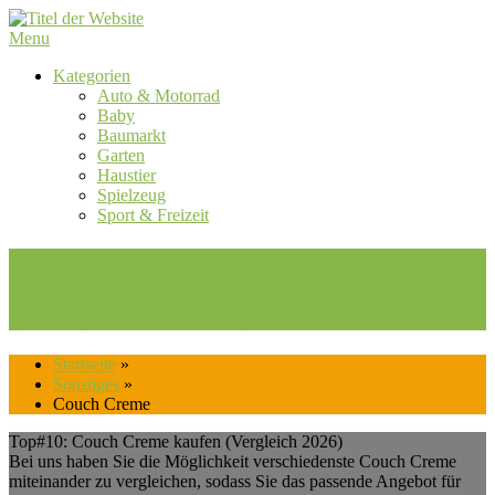
Skip
to
Menu
content
Kategorien
Auto & Motorrad
Baby
Baumarkt
Garten
Haustier
Spielzeug
Sport & Freizeit
Top#10: Couch Creme kaufen
(Vergleich 2026)
Startseite
»
Sonstiges
»
Couch Creme
Top#10: Couch Creme kaufen (Vergleich 2026)
Bei uns haben Sie die Möglichkeit verschiedenste Couch Creme
miteinander zu vergleichen, sodass Sie das passende Angebot für