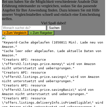
Bei uns haben Sie die Möglichkeit verschiedenste Anabole Diät
Erfahrung miteinander zu vergleichen, sodass Sie das passende
Angebot für Ihre Anwendung finden. Dazu können Sie mit Hilfe
unserer Vergleichstabellen schnell und einfach eine Entscheidung
treffen.
Viel Spaß dabei!
Suchen
Suchen
» Zum Vergleich
» Zum Ratgeber
"Keyword-Cache abgelaufen (1050811 Min). Lade neu von
Amazon."
"Cache leer oder abgelaufen. Lade aktuelle Daten von
Amazon."
"Creators API: resource
\"offersV2.listings.price.money\" wird von Amazon
nicht unterstuetzt und uebersprungen."
"Creators API: resource
\"offersV2.listings.price.savings\" wird von Amazon
nicht unterstuetzt und uebersprungen."
"Creators API: resource
\"offersV2.listings.price.savingBasis\" wird von
Amazon nicht unterstuetzt und uebersprungen."
"Creators API: resource
\"offers.listings.deliveryInfo.isPrimeEligible\" wird
von Amazon nicht unterstuetzt und uebersprungen."