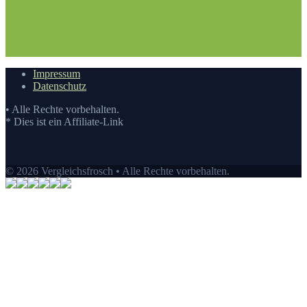
auf Vergleichsfrosch
5. Die Auswahl an Anabole Diät Erfahrung
Test auf Vergleichsfrosch
5.1. Top10: Anabole Diät Erfahrung
kaufen
5.2. Eigenschaften eines Anabole Diät Erfahrung
6. Der
beste Preis auf Vergleichsfrosch
6.1. Preis-Leistungs-
Verhältnis
6.2. Guten Einkauf tätigen
7.
Video
Impressum
Datenschutz
• Alle Rechte vorbehalten.
* Dies ist ein Affiliate-Link
© 2026 Vergleichsfrosch • Alle Rechte vorbehalten.