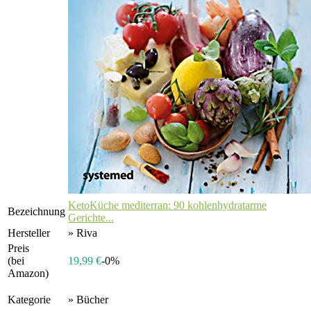
KetoKüche mediterran: 90 kohlenhydratarme
Bezeichnung
Gerichte...
Hersteller
» Riva
Preis
(bei
19,99 €
-0%
Amazon)
Kategorie
» Bücher