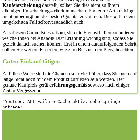
Kaufentscheidung
darstellt, sollten Sie dies nicht zu Ihrem
alleinigen Entscheidungskriterium machen. Ein teurer Artikel hängt
nicht unbedingt mit der besten Qualität zusammen. Dies gilt in dem
umgekehrten Fall selbstverständlich auch.
Aus diesem Grund ist es ratsam, sich die Eigenschaften zu notieren,
welche Ihnen bei Anabole Diät Erfahrung wichtig sind, sodass Sie
gezielt danach suchen können. Erst in einem darauffolgenden Schritt
sollten Sie weitere Kriterien, wie zum Beispiel den Preis, beachten.
Guten Einkauf tätigen
Auf diese Weise sind die Chancen sehr viel höher, dass Sie auch auf
lange Sicht noch mit dem Produkt zufrieden sein werden. Der
genaue Kaufpreis gerät
erfahrungsgemäß
sowieso nach einiger
Zeit in Vergessenheit.
"YouTube: API-Failure-Cache aktiv, ueberspringe
Anfrage"
1. Die richtige Vorgehensweise bei dem Kauf hier auf
Vergleichsfrosch
1.1. Hilfestellung
1.2. Der Wissensstand
2.
Nehmen Sie sich die Zeit: Anabole Diät Erfahrung Test
3. Die
Vergleichstabelle zu Anabole Diät Erfahrung Test
3.1.
Vergleichstabelle
3.2. Die Vergleichstabellen
4. Die Bewertung