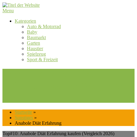
Skip
to
Menu
content
Kategorien
Auto & Motorrad
Baby
Baumarkt
Garten
Haustier
Spielzeug
Sport & Freizeit
Top#10: Anabole Diät
Erfahrung kaufen (Vergleich
2026)
Startseite
»
Sonstiges
»
Anabole Diät Erfahrung
Top#10: Anabole Diät Erfahrung kaufen (Vergleich 2026)