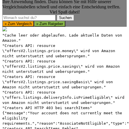
Ihre Anwendung finden. Dazu können Sie mit Hilfe unserer
Vergleichstabellen schnell und einfach eine Entscheidung treffen.
Viel Spaß dabei!
Suchen
Suchen
» Zum Vergleich
» Zum Ratgeber
"Cache leer oder abgelaufen. Lade aktuelle Daten von
Amazon."
"Creators API: resource
\"offersV2.listings.price.money\" wird von Amazon
nicht unterstuetzt und uebersprungen."
"Creators API: resource
\"offersV2.listings.price.savings\" wird von Amazon
nicht unterstuetzt und uebersprungen."
"Creators API: resource
\"offersV2.listings.price.savingBasis\" wird von
Amazon nicht unterstuetzt und uebersprungen."
"Creators API: resource
\"offers.listings.deliveryInfo.isPrimeEligible\" wird
von Amazon nicht unterstuetzt und uebersprungen."
"Creators API HTTP 403 bei searchItems"
{"message":"Your account does not currently meet the
eligibility
requirements.","reason":"AssociateNotEligible","type":"
"Creators API SearchItems Fehler"