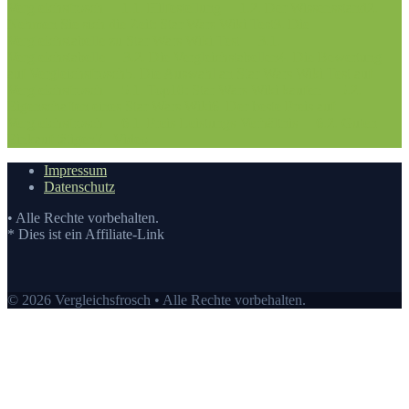
Vergleichsfrosch
1.1. Hilfestellung
1.2. Der Wissensstand
2.
Nehmen Sie sich die Zeit: Star Wars Wiki Test
3. Die
Vergleichstabelle zu Star Wars Wiki Test
3.1.
Vergleichstabelle
3.2. Die Vergleichstabellen
4. Die Bewertung
auf Vergleichsfrosch
5. Die Auswahl an Star Wars Wiki Test auf
Vergleichsfrosch
5.1. Top10: Star Wars Wiki kaufen
5.2.
Eigenschaften eines Star Wars Wiki
6. Der beste Preis auf
Vergleichsfrosch
6.1. Preis-Leistungs-Verhältnis
6.2. Guten
Einkauf tätigen
7.
Video
Impressum
Datenschutz
• Alle Rechte vorbehalten.
* Dies ist ein Affiliate-Link
© 2026 Vergleichsfrosch • Alle Rechte vorbehalten.