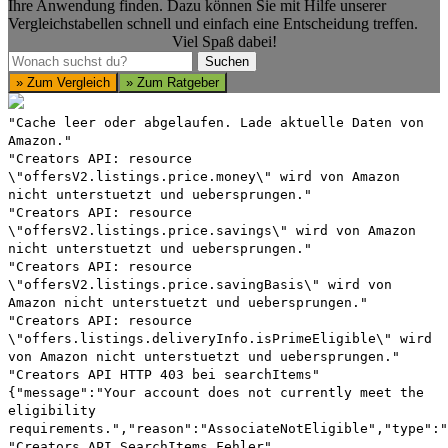
Ihre Anwendung finden. Dazu können Sie mit Hilfe unserer
Vergleichstabellen schnell und einfach eine Entscheidung treffen.
Viel Spaß dabei!
Suchen
Suchen
» Zum Vergleich
» Zum Ratgeber
"Cache leer oder abgelaufen. Lade aktuelle Daten von
Amazon."
"Creators API: resource
\"offersV2.listings.price.money\" wird von Amazon
nicht unterstuetzt und uebersprungen."
"Creators API: resource
\"offersV2.listings.price.savings\" wird von Amazon
nicht unterstuetzt und uebersprungen."
"Creators API: resource
\"offersV2.listings.price.savingBasis\" wird von
Amazon nicht unterstuetzt und uebersprungen."
"Creators API: resource
\"offers.listings.deliveryInfo.isPrimeEligible\" wird
von Amazon nicht unterstuetzt und uebersprungen."
"Creators API HTTP 403 bei searchItems"
{"message":"Your account does not currently meet the
eligibility
requirements.","reason":"AssociateNotEligible","type":"
"Creators API SearchItems Fehler"