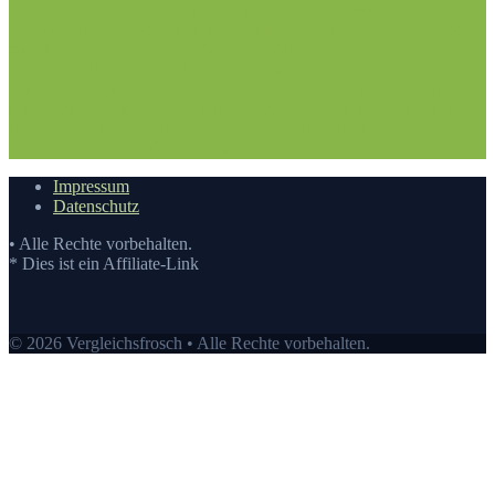
Vergleichsfrosch
1.1. Hilfestellung
1.2. Der Wissensstand
2.
Nehmen Sie sich die Zeit: Fury Trainer Test
3. Die Vergleichstabelle
zu Fury Trainer Test
3.1. Vergleichstabelle
3.2. Die
Vergleichstabellen
4. Die Bewertung auf Vergleichsfrosch
5. Die
Auswahl an Fury Trainer Test auf Vergleichsfrosch
5.1. Top10:
Fury Trainer kaufen
5.2. Eigenschaften eines Fury Trainer
6. Der
beste Preis auf Vergleichsfrosch
6.1. Preis-Leistungs-
Verhältnis
6.2. Guten Einkauf tätigen
7.
Video
Impressum
Datenschutz
• Alle Rechte vorbehalten.
* Dies ist ein Affiliate-Link
© 2026 Vergleichsfrosch • Alle Rechte vorbehalten.