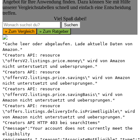
Angebot für Ihre Anwendung finden. Dazu können Sie mit Hilfe
unserer Vergleichstabellen schnell und einfach eine Entscheidung
treffen.
Viel Spaß dabei!
Suchen
Suchen
» Zum Vergleich
» Zum Ratgeber
"Cache leer oder abgelaufen. Lade aktuelle Daten von
Amazon."
"Creators API: resource
\"offersV2.listings.price.money\" wird von Amazon
nicht unterstuetzt und uebersprungen."
"Creators API: resource
\"offersV2.listings.price.savings\" wird von Amazon
nicht unterstuetzt und uebersprungen."
"Creators API: resource
\"offersV2.listings.price.savingBasis\" wird von
Amazon nicht unterstuetzt und uebersprungen."
"Creators API: resource
\"offers.listings.deliveryInfo.isPrimeEligible\" wird
von Amazon nicht unterstuetzt und uebersprungen."
"Creators API HTTP 403 bei searchItems"
{"message":"Your account does not currently meet the
eligibility
requirements.","reason":"AssociateNotEligible","type":"