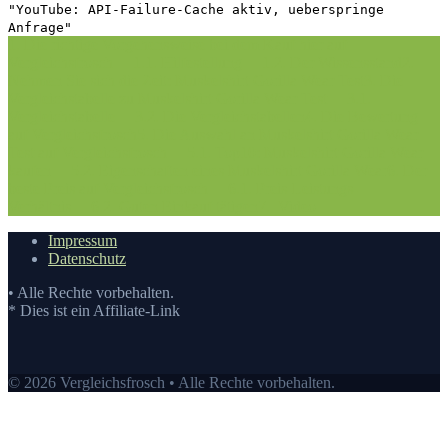
"YouTube: API-Failure-Cache aktiv, ueberspringe
Anfrage"
1. Die richtige Vorgehensweise bei dem Kauf hier auf
Vergleichsfrosch
1.1. Hilfestellung
1.2. Der Wissensstand
2.
Nehmen Sie sich die Zeit: Muskelshirt Gorilla Wear Test
3. Die
Vergleichstabelle zu Muskelshirt Gorilla Wear Test
3.1.
Vergleichstabelle
3.2. Die Vergleichstabellen
4. Die Bewertung
auf Vergleichsfrosch
5. Die Auswahl an Muskelshirt Gorilla Wear
Test auf Vergleichsfrosch
5.1. Top10: Muskelshirt Gorilla Wear
kaufen
5.2. Eigenschaften eines Muskelshirt Gorilla Wear
6. Der
beste Preis auf Vergleichsfrosch
6.1. Preis-Leistungs-
Verhältnis
6.2. Guten Einkauf tätigen
7.
Video
Impressum
Datenschutz
• Alle Rechte vorbehalten.
* Dies ist ein Affiliate-Link
© 2026 Vergleichsfrosch • Alle Rechte vorbehalten.