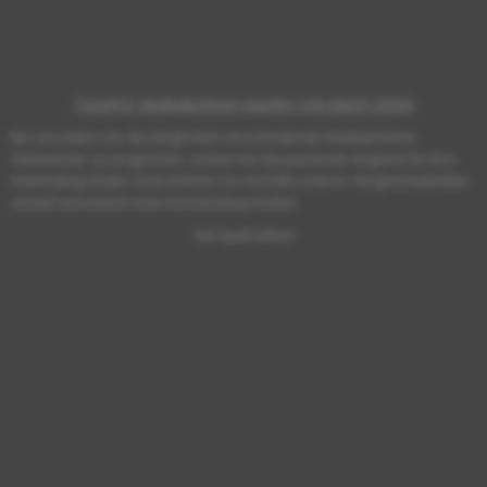
Top#10: Mokkabohnen kaufen (Vergleich 2026)
Bei uns haben Sie die Möglichkeit verschiedenste Mokkabohnen
miteinander zu vergleichen, sodass Sie das passende Angebot für Ihre
Anwendung finden. Dazu können Sie mit Hilfe unserer Vergleichstabellen
schnell und einfach eine Entscheidung treffen.
Viel Spaß dabei!