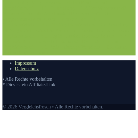
1. Die richtige Vorgehensweise bei dem Kauf hier auf
Vergleichsfrosch
1.1. Hilfestellung
1.2. Der Wissensstand
2.
Nehmen Sie sich die Zeit: Fussball Bonbons Test
3. Die
Vergleichstabelle zu Fussball Bonbons Test
3.1.
Vergleichstabelle
3.2. Die Vergleichstabellen
4. Die Bewertung
auf Vergleichsfrosch
5. Die Auswahl an Fussball Bonbons Test auf
Vergleichsfrosch
5.1. Top10: Fussball Bonbons kaufen
5.2.
Eigenschaften eines Fussball Bonbons
6. Der beste Preis auf
Vergleichsfrosch
6.1. Preis-Leistungs-Verhältnis
6.2. Guten
Einkauf tätigen
7.
Video
Impressum
Datenschutz
• Alle Rechte vorbehalten.
* Dies ist ein Affiliate-Link
© 2026 Vergleichsfrosch • Alle Rechte vorbehalten.