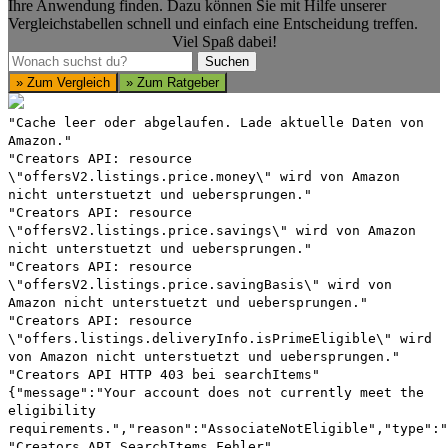
Ihre Anwendung finden. Dazu können Sie mit Hilfe unserer
Vergleichstabellen schnell und einfach eine Entscheidung treffen.
Viel Spaß dabei!
Suchen
Suchen
» Zum Vergleich
» Zum Ratgeber
"Cache leer oder abgelaufen. Lade aktuelle Daten von
Amazon."
"Creators API: resource
\"offersV2.listings.price.money\" wird von Amazon
nicht unterstuetzt und uebersprungen."
"Creators API: resource
\"offersV2.listings.price.savings\" wird von Amazon
nicht unterstuetzt und uebersprungen."
"Creators API: resource
\"offersV2.listings.price.savingBasis\" wird von
Amazon nicht unterstuetzt und uebersprungen."
"Creators API: resource
\"offers.listings.deliveryInfo.isPrimeEligible\" wird
von Amazon nicht unterstuetzt und uebersprungen."
"Creators API HTTP 403 bei searchItems"
{"message":"Your account does not currently meet the
eligibility
requirements.","reason":"AssociateNotEligible","type":"
"Creators API SearchItems Fehler"