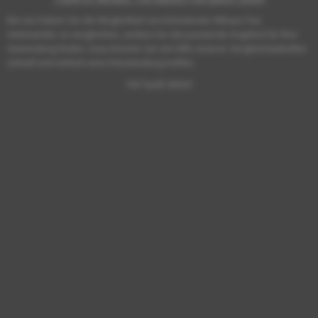
Bei uns haben Sie die Möglichkeit verschiedenste Althaus Tee
miteinander zu vergleichen, sodass Sie das passende Angebot für Ihre
Anwendung finden. Dazu können Sie mit Hilfe unserer Vergleichstabellen
schnell und einfach eine Entscheidung treffen.
Viel Spaß dabei!