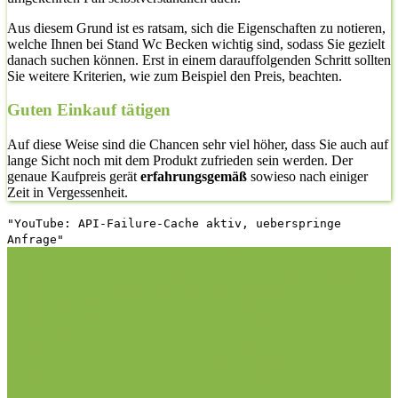
Aus diesem Grund ist es ratsam, sich die Eigenschaften zu notieren,
welche Ihnen bei Stand Wc Becken wichtig sind, sodass Sie gezielt
danach suchen können. Erst in einem darauffolgenden Schritt sollten
Sie weitere Kriterien, wie zum Beispiel den Preis, beachten.
Guten Einkauf tätigen
Auf diese Weise sind die Chancen sehr viel höher, dass Sie auch auf
lange Sicht noch mit dem Produkt zufrieden sein werden. Der
genaue Kaufpreis gerät
erfahrungsgemäß
sowieso nach einiger
Zeit in Vergessenheit.
"YouTube: API-Failure-Cache aktiv, ueberspringe
Anfrage"
1. Die richtige Vorgehensweise bei dem Kauf hier auf
Vergleichsfrosch
1.1. Hilfestellung
1.2. Der Wissensstand
2.
Nehmen Sie sich die Zeit: Stand Wc Becken Test
3. Die
Vergleichstabelle zu Stand Wc Becken Test
3.1.
Vergleichstabelle
3.2. Die Vergleichstabellen
4. Die Bewertung
auf Vergleichsfrosch
5. Die Auswahl an Stand Wc Becken Test auf
Vergleichsfrosch
5.1. Top10: Stand Wc Becken kaufen
5.2.
Eigenschaften eines Stand Wc Becken
6. Der beste Preis auf
Vergleichsfrosch
6.1. Preis-Leistungs-Verhältnis
6.2. Guten