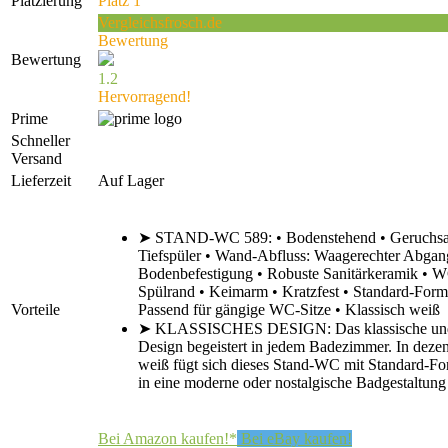
Platzierung
Platz 1
Vergleichsfrosch.de
Bewertung
Bewertung
1.2
Hervorragend!
Prime
Schneller
Versand
Lieferzeit
Auf Lager
➤ STAND-WC 589: • Bodenstehend • Geruchs
Tiefspüler • Wand-Abfluss: Waagerechter Abgan
Bodenbefestigung • Robuste Sanitärkeramik • W
Spülrand • Keimarm • Kratzfest • Standard-Form
Vorteile
Passend für gängige WC-Sitze • Klassisch weiß
➤ KLASSISCHES DESIGN: Das klassische und 
Design begeistert in jedem Badezimmer. In deze
weiß fügt sich dieses Stand-WC mit Standard-Fo
in eine moderne oder nostalgische Badgestaltung 
Bei Amazon kaufen!*
Bei eBay kaufen!