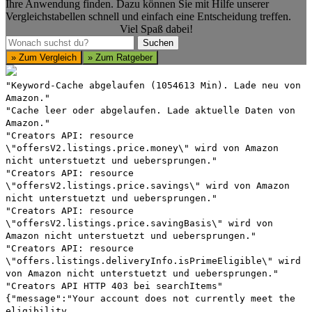
Ihre Anwendung finden. Dazu können Sie mit Hilfe unserer
Vergleichstabellen schnell und einfach eine Entscheidung treffen.
Viel Spaß dabei!
Suchen
Suchen
» Zum Vergleich
» Zum Ratgeber
"Keyword-Cache abgelaufen (1054613 Min). Lade neu von
Amazon."
"Cache leer oder abgelaufen. Lade aktuelle Daten von
Amazon."
"Creators API: resource
\"offersV2.listings.price.money\" wird von Amazon
nicht unterstuetzt und uebersprungen."
"Creators API: resource
\"offersV2.listings.price.savings\" wird von Amazon
nicht unterstuetzt und uebersprungen."
"Creators API: resource
\"offersV2.listings.price.savingBasis\" wird von
Amazon nicht unterstuetzt und uebersprungen."
"Creators API: resource
\"offers.listings.deliveryInfo.isPrimeEligible\" wird
von Amazon nicht unterstuetzt und uebersprungen."
"Creators API HTTP 403 bei searchItems"
{"message":"Your account does not currently meet the
eligibility