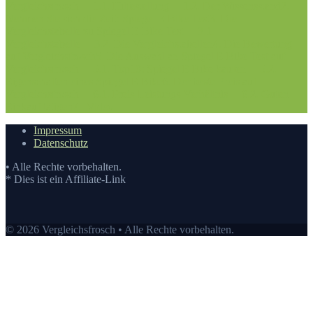
Vergleichsfrosch
1.1. Hilfestellung
1.2. Der Wissensstand
2.
Nehmen Sie sich die Zeit: Spiegel E Bike Test
3. Die
Vergleichstabelle zu Spiegel E Bike Test
3.1.
Vergleichstabelle
3.2. Die Vergleichstabellen
4. Die Bewertung
auf Vergleichsfrosch
5. Die Auswahl an Spiegel E Bike Test auf
Vergleichsfrosch
5.1. Top10: Spiegel E Bike kaufen
5.2.
Eigenschaften eines Spiegel E Bike
6. Der beste Preis auf
Vergleichsfrosch
6.1. Preis-Leistungs-Verhältnis
6.2. Guten
Einkauf tätigen
7.
Video
Impressum
Datenschutz
• Alle Rechte vorbehalten.
* Dies ist ein Affiliate-Link
© 2026 Vergleichsfrosch • Alle Rechte vorbehalten.