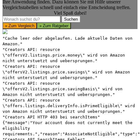
Ihre Anwendung finden. Dazu können Sie mit Hilfe unserer
Vergleichstabellen schnell und einfach eine Entscheidung treffen.
Viel Spaß dabei!
Suchen
Suchen
» Zum Vergleich
» Zum Ratgeber
"Cache leer oder abgelaufen. Lade aktuelle Daten von
Amazon."
"Creators API: resource
\"offersV2.listings.price.money\" wird von Amazon
nicht unterstuetzt und uebersprungen."
"Creators API: resource
\"offersV2.listings.price.savings\" wird von Amazon
nicht unterstuetzt und uebersprungen."
"Creators API: resource
\"offersV2.listings.price.savingBasis\" wird von
Amazon nicht unterstuetzt und uebersprungen."
"Creators API: resource
\"offers.listings.deliveryInfo.isPrimeEligible\" wird
von Amazon nicht unterstuetzt und uebersprungen."
"Creators API HTTP 403 bei searchItems"
{"message":"Your account does not currently meet the
eligibility
requirements.","reason":"AssociateNotEligible","type":"
"Creators API SearchItems Fehler"