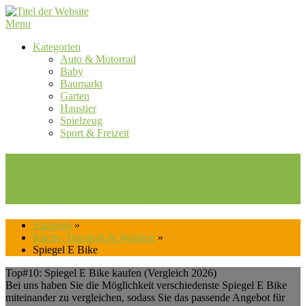
Skip
to
Menu
content
Kategorien
Auto & Motorrad
Baby
Baumarkt
Garten
Haustier
Spielzeug
Sport & Freizeit
Top#10: Spiegel E Bike kaufen
(Vergleich 2026)
Startseite
»
Küche, Haushalt & Wohnen
»
Spiegel E Bike
Top#10: Spiegel E Bike kaufen (Vergleich 2026)
Bei uns haben Sie die Möglichkeit verschiedenste Spiegel E Bike
miteinander zu vergleichen, sodass Sie das passende Angebot für