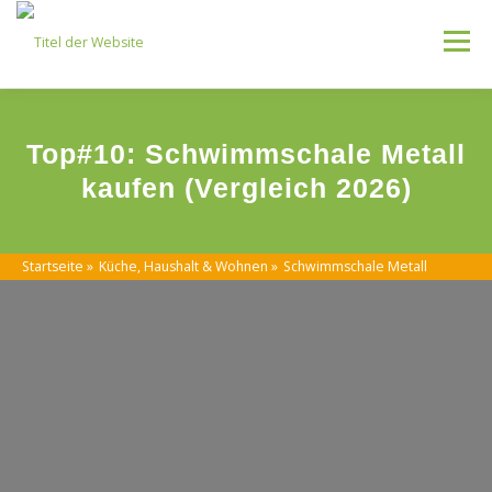
Skip
to
Menu
content
Kategorien
Top#10: Schwimmschale Metall
kaufen (Vergleich 2026)
Startseite
»
Küche, Haushalt & Wohnen
»
Schwimmschale Metall