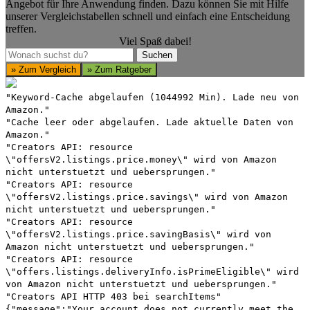
Angebot für Ihre Anwendung finden. Dazu können Sie mit Hilfe
unserer Vergleichstabellen schnell und einfach eine Entscheidung
treffen.
Viel Spaß dabei!
Suchen
Suchen
» Zum Vergleich
» Zum Ratgeber
"Keyword-Cache abgelaufen (1044992 Min). Lade neu von
Amazon."
"Cache leer oder abgelaufen. Lade aktuelle Daten von
Amazon."
"Creators API: resource
\"offersV2.listings.price.money\" wird von Amazon
nicht unterstuetzt und uebersprungen."
"Creators API: resource
\"offersV2.listings.price.savings\" wird von Amazon
nicht unterstuetzt und uebersprungen."
"Creators API: resource
\"offersV2.listings.price.savingBasis\" wird von
Amazon nicht unterstuetzt und uebersprungen."
"Creators API: resource
\"offers.listings.deliveryInfo.isPrimeEligible\" wird
von Amazon nicht unterstuetzt und uebersprungen."
"Creators API HTTP 403 bei searchItems"
{"message":"Your account does not currently meet the