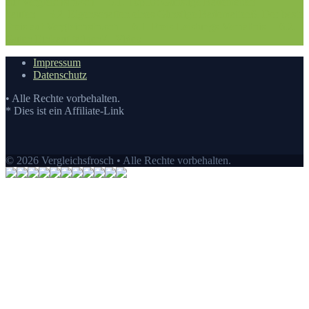
auf Vergleichsfrosch
5.1. Top10: Günstige Badematten
kaufen
5.2. Eigenschaften eines Günstige Badematten
6. Der beste
Preis auf Vergleichsfrosch
6.1. Preis-Leistungs-Verhältnis
6.2.
Guten Einkauf tätigen
7.
Video
Impressum
Datenschutz
• Alle Rechte vorbehalten.
* Dies ist ein Affiliate-Link
© 2026 Vergleichsfrosch • Alle Rechte vorbehalten.