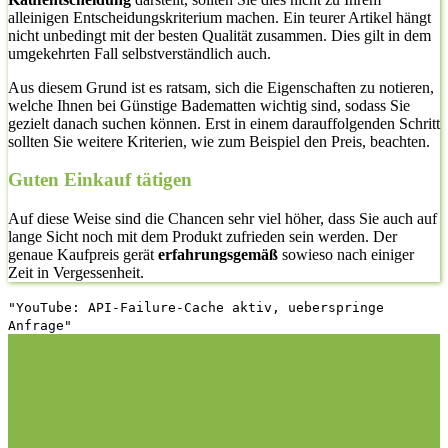
alleinigen Entscheidungskriterium machen. Ein teurer Artikel hängt
nicht unbedingt mit der besten Qualität zusammen. Dies gilt in dem
umgekehrten Fall selbstverständlich auch.
Aus diesem Grund ist es ratsam, sich die Eigenschaften zu notieren,
welche Ihnen bei Günstige Badematten wichtig sind, sodass Sie
gezielt danach suchen können. Erst in einem darauffolgenden Schritt
sollten Sie weitere Kriterien, wie zum Beispiel den Preis, beachten.
Guten Einkauf tätigen
Auf diese Weise sind die Chancen sehr viel höher, dass Sie auch auf
lange Sicht noch mit dem Produkt zufrieden sein werden. Der
genaue Kaufpreis gerät
erfahrungsgemäß
sowieso nach einiger
Zeit in Vergessenheit.
"YouTube: API-Failure-Cache aktiv, ueberspringe
Anfrage"
1. Die richtige Vorgehensweise bei dem Kauf hier auf
Vergleichsfrosch
1.1. Hilfestellung
1.2. Der Wissensstand
2.
Nehmen Sie sich die Zeit: Günstige Badematten Test
3. Die
Vergleichstabelle zu Günstige Badematten Test
3.1.
Vergleichstabelle
3.2. Die Vergleichstabellen
4. Die Bewertung
auf Vergleichsfrosch
5. Die Auswahl an Günstige Badematten Test