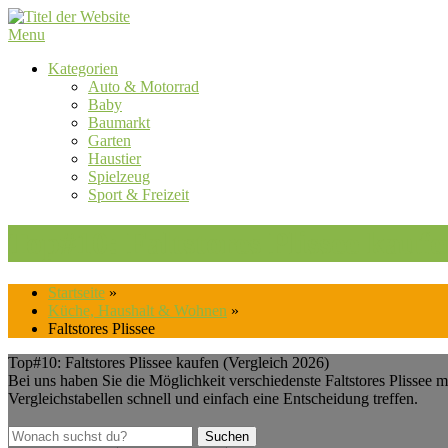
Skip
to
Menu
content
Kategorien
Auto & Motorrad
Baby
Baumarkt
Garten
Haustier
Spielzeug
Sport & Freizeit
Top#10: Faltstores Plissee kaufe
Startseite
»
Küche, Haushalt & Wohnen
»
Faltstores Plissee
Top#10: Faltstores Plissee kaufen (Vergleich 2026)
Bei uns haben Sie die Möglichkeit verschiedenste Faltstores Plissee
Vergleichstabellen schnell und einfach eine Entscheidung treffen.
Suchen
Suchen