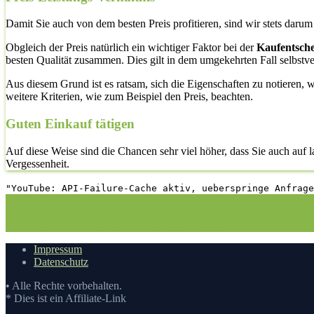
Damit Sie auch von dem besten Preis profitieren, sind wir stets daru
Obgleich der Preis natürlich ein wichtiger Faktor bei der
Kaufentsch
besten Qualität zusammen. Dies gilt in dem umgekehrten Fall selbstve
Aus diesem Grund ist es ratsam, sich die Eigenschaften zu notieren, w
weitere Kriterien, wie zum Beispiel den Preis, beachten.
Guten Einkauf tätigen
Auf diese Weise sind die Chancen sehr viel höher, dass Sie auch auf
Vergessenheit.
"YouTube: API-Failure-Cache aktiv, ueberspringe Anfrage
1. Die richtige Vorgehensweise bei dem Kauf hier auf Vergleichsfros
Plissee Test
3.1. Vergleichstabelle
3.2. Die Vergleichstabellen
4. 
kaufen
5.2. Eigenschaften eines Faltstores Plissee
6. Der beste Preis
Impressum
Datenschutz
• Alle Rechte vorbehalten.
* Dies ist ein Affiliate-Link