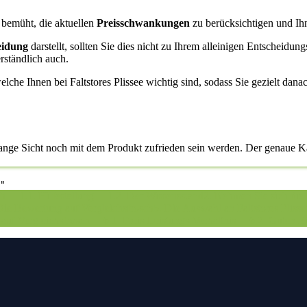
m bemüht, die aktuellen
Preisschwankungen
zu berücksichtigen und Ihn
eidung
darstellt, sollten Sie dies nicht zu Ihrem alleinigen Entscheidun
rständlich auch.
elche Ihnen bei Faltstores Plissee wichtig sind, sodass Sie gezielt dana
 lange Sicht noch mit dem Produkt zufrieden sein werden. Der genaue K
"
ch
1.1. Hilfestellung
1.2. Der Wissensstand
2. Nehmen Sie sich die Z
Die Bewertung auf Vergleichsfrosch
5. Die Auswahl an Faltstores Plisse
 auf Vergleichsfrosch
6.1. Preis-Leistungs-Verhältnis
6.2. Guten Ei