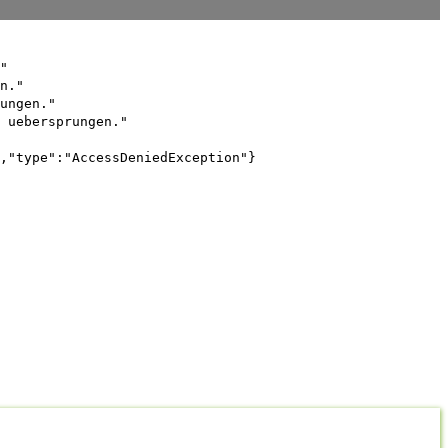
"
n."
ungen."
 uebersprungen."
,"type":"AccessDeniedException"}