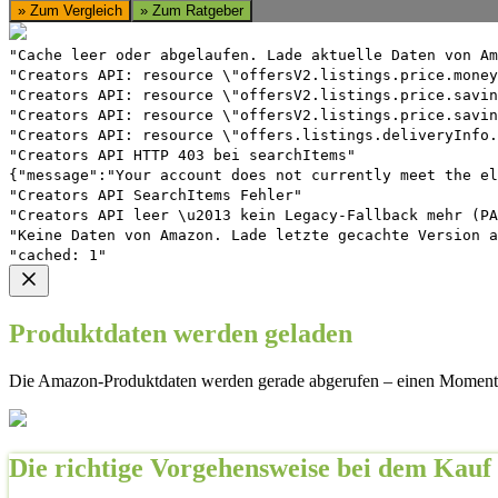
» Zum Vergleich
» Zum Ratgeber
"Cache leer oder abgelaufen. Lade aktuelle Daten von Am
"Creators API: resource \"offersV2.listings.price.money
"Creators API: resource \"offersV2.listings.price.savin
"Creators API: resource \"offersV2.listings.price.savin
"Creators API: resource \"offers.listings.deliveryInfo.
"Creators API HTTP 403 bei searchItems"
{"message":"Your account does not currently meet the el
"Creators API SearchItems Fehler"
"Creators API leer \u2013 kein Legacy-Fallback mehr (PA
"Keine Daten von Amazon. Lade letzte gecachte Version a
"cached: 1"
Produktdaten werden geladen
Die Amazon-Produktdaten werden gerade abgerufen – einen Moment 
Die richtige Vorgehensweise bei dem Kauf 