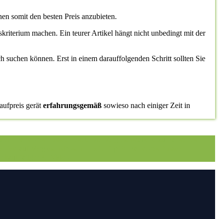
en somit den besten Preis anzubieten.
gskriterium machen. Ein teurer Artikel hängt nicht unbedingt mit der
ch suchen können. Erst in einem darauffolgenden Schritt sollten Sie
aufpreis gerät
erfahrungsgemäß
sowieso nach einiger Zeit in
eit: Faltstores Plissee Test
3. Die Vergleichstabelle zu Faltstores
e Test auf Vergleichsfrosch
5.1. Top10: Faltstores Plissee
nkauf tätigen
7.
Video