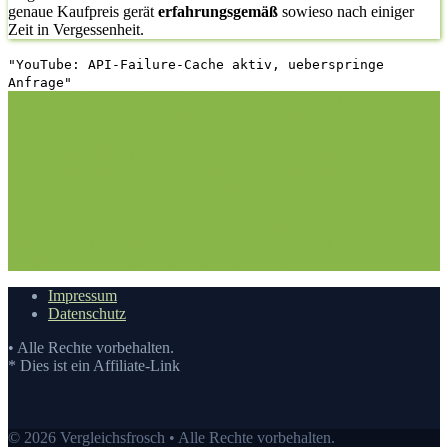
genaue Kaufpreis gerät
erfahrungsgemäß
sowieso nach einiger
Zeit in Vergessenheit.
"YouTube: API-Failure-Cache aktiv, ueberspringe
Anfrage"
1. Die richtige Vorgehensweise bei dem Kauf hier auf
Vergleichsfrosch
1.1. Hilfestellung
1.2. Der Wissensstand
2.
Nehmen Sie sich die Zeit: Fakir Staubsauger Roboter Test
3. Die
Vergleichstabelle zu Fakir Staubsauger Roboter Test
3.1.
Vergleichstabelle
3.2. Die Vergleichstabellen
4. Die Bewertung
auf Vergleichsfrosch
5. Die Auswahl an Fakir Staubsauger Roboter
Test auf Vergleichsfrosch
5.1. Top10: Fakir Staubsauger Roboter
kaufen
5.2. Eigenschaften eines Fakir Staubsauger Roboter
6. Der
beste Preis auf Vergleichsfrosch
6.1. Preis-Leistungs-
Verhältnis
6.2. Guten Einkauf tätigen
7.
Video
Impressum
Datenschutz
• Alle Rechte vorbehalten.
* Dies ist ein Affiliate-Link
© 2026 Vergleichsfrosch • Alle Rechte vorbehalten.