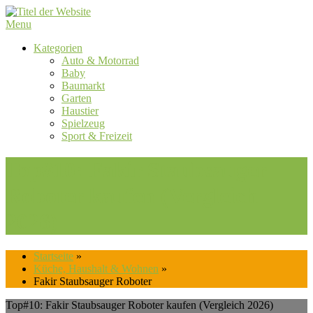
Skip
to
Menu
content
Kategorien
Auto & Motorrad
Baby
Baumarkt
Garten
Haustier
Spielzeug
Sport & Freizeit
Top#10: Fakir Staubsauger
Roboter kaufen (Vergleich
2026)
Startseite
»
Küche, Haushalt & Wohnen
»
Fakir Staubsauger Roboter
Top#10: Fakir Staubsauger Roboter kaufen (Vergleich 2026)