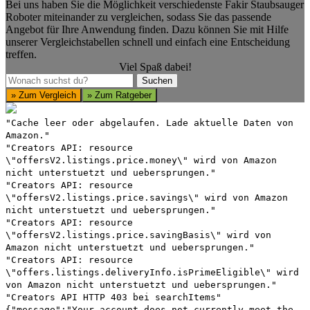
Bei uns haben Sie die Möglichkeit verschiedenste Fakir Staubsauger
Roboter miteinander zu vergleichen, sodass Sie das passende
Angebot für Ihre Anwendung finden. Dazu können Sie mit Hilfe
unserer Vergleichstabellen schnell und einfach eine Entscheidung
treffen.
Viel Spaß dabei!
Suchen
Suchen
» Zum Vergleich
» Zum Ratgeber
"Cache leer oder abgelaufen. Lade aktuelle Daten von
Amazon."
"Creators API: resource
\"offersV2.listings.price.money\" wird von Amazon
nicht unterstuetzt und uebersprungen."
"Creators API: resource
\"offersV2.listings.price.savings\" wird von Amazon
nicht unterstuetzt und uebersprungen."
"Creators API: resource
\"offersV2.listings.price.savingBasis\" wird von
Amazon nicht unterstuetzt und uebersprungen."
"Creators API: resource
\"offers.listings.deliveryInfo.isPrimeEligible\" wird
von Amazon nicht unterstuetzt und uebersprungen."
"Creators API HTTP 403 bei searchItems"
{"message":"Your account does not currently meet the