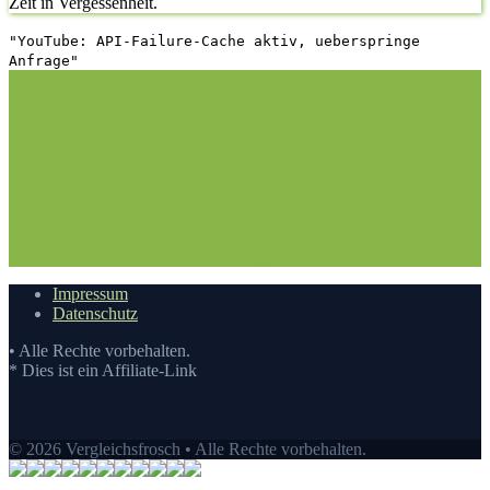
Zeit in Vergessenheit.
"YouTube: API-Failure-Cache aktiv, ueberspringe
Anfrage"
1. Die richtige Vorgehensweise bei dem Kauf hier auf
Vergleichsfrosch
1.1. Hilfestellung
1.2. Der Wissensstand
2.
Nehmen Sie sich die Zeit: Dyson Akkusauger Max Test
3. Die
Vergleichstabelle zu Dyson Akkusauger Max Test
3.1.
Vergleichstabelle
3.2. Die Vergleichstabellen
4. Die Bewertung
auf Vergleichsfrosch
5. Die Auswahl an Dyson Akkusauger Max
Test auf Vergleichsfrosch
5.1. Top10: Dyson Akkusauger Max
kaufen
5.2. Eigenschaften eines Dyson Akkusauger Max
6. Der
beste Preis auf Vergleichsfrosch
6.1. Preis-Leistungs-
Verhältnis
6.2. Guten Einkauf tätigen
7.
Video
Impressum
Datenschutz
• Alle Rechte vorbehalten.
* Dies ist ein Affiliate-Link
© 2026 Vergleichsfrosch • Alle Rechte vorbehalten.