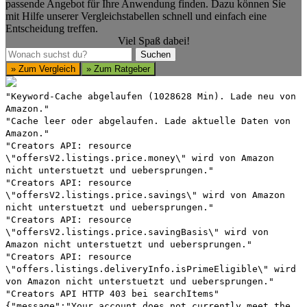
passende Angebot für Ihre Anwendung finden. Dazu können Sie
mit Hilfe unserer Vergleichstabellen schnell und einfach eine
Entscheidung treffen.
Viel Spaß dabei!
Suchen
Suchen
» Zum Vergleich
» Zum Ratgeber
"Keyword-Cache abgelaufen (1028628 Min). Lade neu von
Amazon."
"Cache leer oder abgelaufen. Lade aktuelle Daten von
Amazon."
"Creators API: resource
\"offersV2.listings.price.money\" wird von Amazon
nicht unterstuetzt und uebersprungen."
"Creators API: resource
\"offersV2.listings.price.savings\" wird von Amazon
nicht unterstuetzt und uebersprungen."
"Creators API: resource
\"offersV2.listings.price.savingBasis\" wird von
Amazon nicht unterstuetzt und uebersprungen."
"Creators API: resource
\"offers.listings.deliveryInfo.isPrimeEligible\" wird
von Amazon nicht unterstuetzt und uebersprungen."
"Creators API HTTP 403 bei searchItems"
{"message":"Your account does not currently meet the