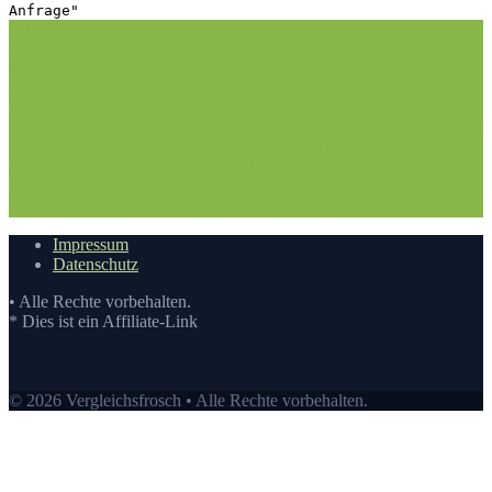
Anfrage"
1. Die richtige Vorgehensweise bei dem Kauf hier auf
Vergleichsfrosch
1.1. Hilfestellung
1.2. Der Wissensstand
2.
Nehmen Sie sich die Zeit: Delonghi Kaffee Mühle Test
3. Die
Vergleichstabelle zu Delonghi Kaffee Mühle Test
3.1.
Vergleichstabelle
3.2. Die Vergleichstabellen
4. Die Bewertung
auf Vergleichsfrosch
5. Die Auswahl an Delonghi Kaffee Mühle Test
auf Vergleichsfrosch
5.1. Top10: Delonghi Kaffee Mühle
kaufen
5.2. Eigenschaften eines Delonghi Kaffee Mühle
6. Der
beste Preis auf Vergleichsfrosch
6.1. Preis-Leistungs-
Verhältnis
6.2. Guten Einkauf tätigen
7.
Video
Impressum
Datenschutz
• Alle Rechte vorbehalten.
* Dies ist ein Affiliate-Link
© 2026 Vergleichsfrosch • Alle Rechte vorbehalten.