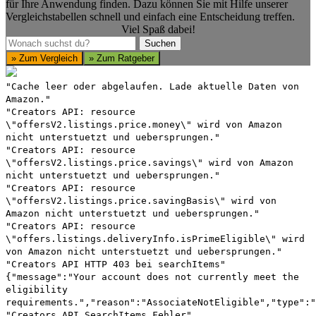
für Ihre Anwendung finden. Dazu können Sie mit Hilfe unserer
Vergleichstabellen schnell und einfach eine Entscheidung treffen.
Viel Spaß dabei!
Suchen
Suchen
» Zum Vergleich
» Zum Ratgeber
"Cache leer oder abgelaufen. Lade aktuelle Daten von
Amazon."
"Creators API: resource
\"offersV2.listings.price.money\" wird von Amazon
nicht unterstuetzt und uebersprungen."
"Creators API: resource
\"offersV2.listings.price.savings\" wird von Amazon
nicht unterstuetzt und uebersprungen."
"Creators API: resource
\"offersV2.listings.price.savingBasis\" wird von
Amazon nicht unterstuetzt und uebersprungen."
"Creators API: resource
\"offers.listings.deliveryInfo.isPrimeEligible\" wird
von Amazon nicht unterstuetzt und uebersprungen."
"Creators API HTTP 403 bei searchItems"
{"message":"Your account does not currently meet the
eligibility
requirements.","reason":"AssociateNotEligible","type":"
"Creators API SearchItems Fehler"