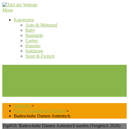
Skip
to
Menu
content
Kategorien
Auto & Motorrad
Baby
Baumarkt
Garten
Haustier
Spielzeug
Sport & Freizeit
Top#10: Badeschuhe Damen
Antirutsch kaufen (Vergleich
2026)
Startseite
»
Küche, Haushalt & Wohnen
»
Badeschuhe Damen Antirutsch
Top#10: Badeschuhe Damen Antirutsch kaufen (Vergleich 2026)