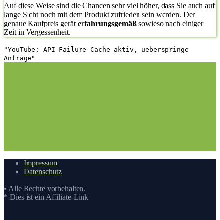
Auf diese Weise sind die Chancen sehr viel höher, dass Sie auch auf
lange Sicht noch mit dem Produkt zufrieden sein werden. Der
genaue Kaufpreis gerät
erfahrungsgemäß
sowieso nach einiger
Zeit in Vergessenheit.
"YouTube: API-Failure-Cache aktiv, ueberspringe
Anfrage"
1. Die richtige Vorgehensweise bei dem Kauf hier auf
Vergleichsfrosch
1.1. Hilfestellung
1.2. Der Wissensstand
2.
Nehmen Sie sich die Zeit: Badeschuhe Damen Antirutsch Test
3. Die
Vergleichstabelle zu Badeschuhe Damen Antirutsch Test
3.1.
Vergleichstabelle
3.2. Die Vergleichstabellen
4. Die Bewertung
auf Vergleichsfrosch
5. Die Auswahl an Badeschuhe Damen
Antirutsch Test auf Vergleichsfrosch
5.1. Top10: Badeschuhe
Damen Antirutsch kaufen
5.2. Eigenschaften eines Badeschuhe
Damen Antirutsch
6. Der beste Preis auf Vergleichsfrosch
6.1.
Preis-Leistungs-Verhältnis
6.2. Guten Einkauf tätigen
7.
Video
Impressum
Datenschutz
• Alle Rechte vorbehalten.
* Dies ist ein Affiliate-Link