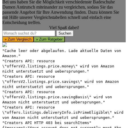
Bei uns haben Sie die Möglichkeit verschiedenste Badeschuhe
Damen Antirutsch miteinander zu vergleichen, sodass Sie das
passende Angebot für Ihre Anwendung finden. Dazu können Sie
mit Hilfe unserer Vergleichstabellen schnell und einfach eine
Entscheidung treffen.
Viel Spaß dabei!
Suchen
Suchen
» Zum Vergleich
» Zum Ratgeber
"Cache leer oder abgelaufen. Lade aktuelle Daten von
Amazon."
"Creators API: resource
\"offersV2.listings.price.money\" wird von Amazon
nicht unterstuetzt und uebersprungen."
"Creators API: resource
\"offersV2.listings.price.savings\" wird von Amazon
nicht unterstuetzt und uebersprungen."
"Creators API: resource
\"offersV2.listings.price.savingBasis\" wird von
Amazon nicht unterstuetzt und uebersprungen."
"Creators API: resource
\"offers.listings.deliveryInfo.isPrimeEligible\" wird
von Amazon nicht unterstuetzt und uebersprungen."
"Creators API HTTP 403 bei searchItems"
{"message":"Your account does not currently meet the