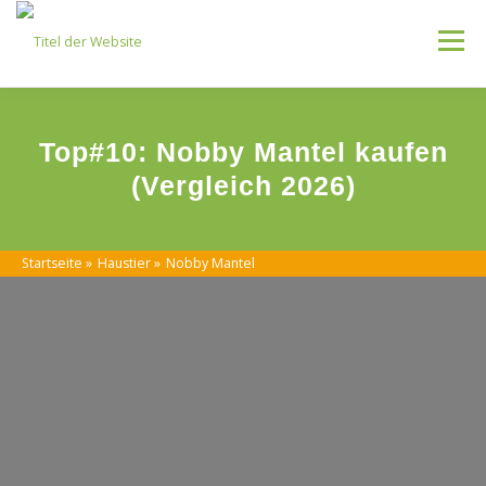
Skip
to
Menu
content
Kategorien
Top#10: Nobby Mantel kaufen
(Vergleich 2026)
Startseite
»
Haustier
»
Nobby Mantel