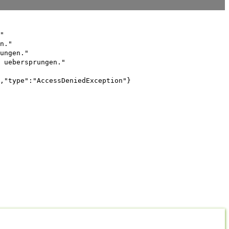
"
n."
ungen."
 uebersprungen."
,"type":"AccessDeniedException"}