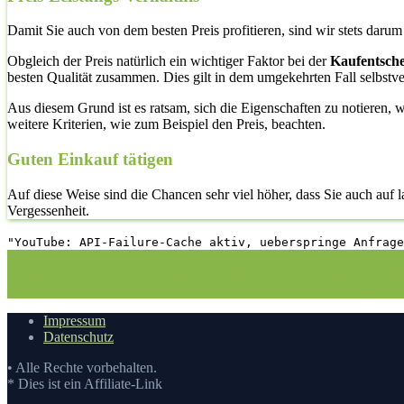
Damit Sie auch von dem besten Preis profitieren, sind wir stets daru
Obgleich der Preis natürlich ein wichtiger Faktor bei der
Kaufentsch
besten Qualität zusammen. Dies gilt in dem umgekehrten Fall selbstve
Aus diesem Grund ist es ratsam, sich die Eigenschaften zu notieren, w
weitere Kriterien, wie zum Beispiel den Preis, beachten.
Guten Einkauf tätigen
Auf diese Weise sind die Chancen sehr viel höher, dass Sie auch auf
Vergessenheit.
"YouTube: API-Failure-Cache aktiv, ueberspringe Anfrage
1. Die richtige Vorgehensweise bei dem Kauf hier auf Vergleichsfros
Hundefutter Test
3.1. Vergleichstabelle
3.2. Die Vergleichstabell
kaufen
5.2. Eigenschaften eines Innova Hundefutter
6. Der beste Pr
Impressum
Datenschutz
• Alle Rechte vorbehalten.
* Dies ist ein Affiliate-Link