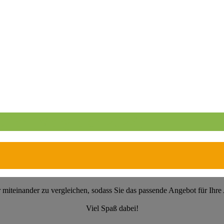
fen (Vergleich 2026)
r miteinander zu vergleichen, sodass Sie das passende Angebot für Ihr
Viel Spaß dabei!