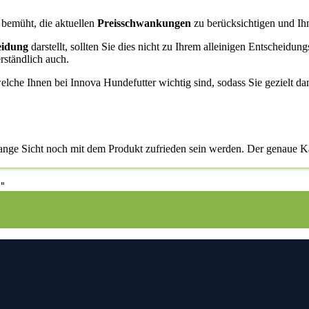
m bemüht, die aktuellen
Preisschwankungen
zu berücksichtigen und Ihn
eidung
darstellt, sollten Sie dies nicht zu Ihrem alleinigen Entscheidun
rständlich auch.
elche Ihnen bei Innova Hundefutter wichtig sind, sodass Sie gezielt da
 lange Sicht noch mit dem Produkt zufrieden sein werden. Der genaue K
"
ch
1.1. Hilfestellung
1.2. Der Wissensstand
2. Nehmen Sie sich die 
en
4. Die Bewertung auf Vergleichsfrosch
5. Die Auswahl an Innova Hun
eis auf Vergleichsfrosch
6.1. Preis-Leistungs-Verhältnis
6.2. Guten