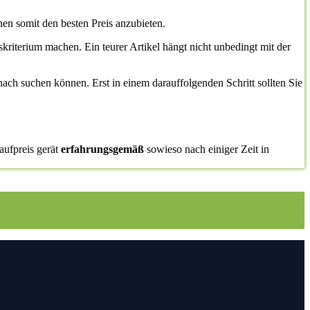
en somit den besten Preis anzubieten.
gskriterium machen. Ein teurer Artikel hängt nicht unbedingt mit der
nach suchen können. Erst in einem darauffolgenden Schritt sollten Sie
aufpreis gerät
erfahrungsgemäß
sowieso nach einiger Zeit in
Zeit: Innova Hundefutter Test
3. Die Vergleichstabelle zu Innova
defutter Test auf Vergleichsfrosch
5.1. Top10: Innova Hundefutter
 Einkauf tätigen
7.
Video