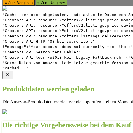
» Zum Vergleich
» Zum Ratgeber
"Cache leer oder abgelaufen. Lade aktuelle Daten von Am
"Creators API: resource \"offersV2.listings.price.money
"Creators API: resource \"offersV2.listings.price.savin
"Creators API: resource \"offersV2.listings.price.savin
"Creators API: resource \"offers.listings.deliveryInfo.
"Creators API HTTP 403 bei searchItems"
{"message":"Your account does not currently meet the el
"Creators API SearchItems Fehler"
"Creators API leer \u2013 kein Legacy-Fallback mehr (PA
"Keine Daten von Amazon. Lade letzte gecachte Version a
"cached: 1"
Produktdaten werden geladen
Die Amazon-Produktdaten werden gerade abgerufen – einen Moment 
Die richtige Vorgehensweise bei dem Kauf 