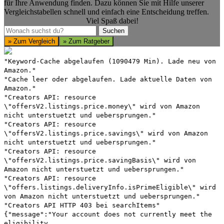
für Ihre Anwendung finden. Dazu können Sie mit Hilfe unserer
Vergleichstabellen schnell und einfach eine Entscheidung treffen.
Viel Spaß dabei!
Suchen
Suchen
» Zum Vergleich
» Zum Ratgeber
"Keyword-Cache abgelaufen (1090479 Min). Lade neu von
Amazon."
"Cache leer oder abgelaufen. Lade aktuelle Daten von
Amazon."
"Creators API: resource
\"offersV2.listings.price.money\" wird von Amazon
nicht unterstuetzt und uebersprungen."
"Creators API: resource
\"offersV2.listings.price.savings\" wird von Amazon
nicht unterstuetzt und uebersprungen."
"Creators API: resource
\"offersV2.listings.price.savingBasis\" wird von
Amazon nicht unterstuetzt und uebersprungen."
"Creators API: resource
\"offers.listings.deliveryInfo.isPrimeEligible\" wird
von Amazon nicht unterstuetzt und uebersprungen."
"Creators API HTTP 403 bei searchItems"
{"message":"Your account does not currently meet the
eligibility