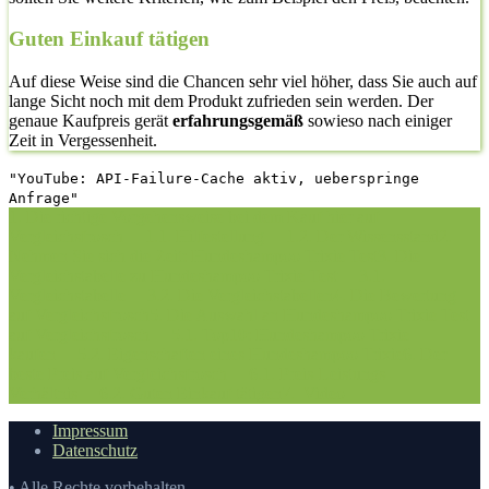
Guten Einkauf tätigen
Auf diese Weise sind die Chancen sehr viel höher, dass Sie auch auf
lange Sicht noch mit dem Produkt zufrieden sein werden. Der
genaue Kaufpreis gerät
erfahrungsgemäß
sowieso nach einiger
Zeit in Vergessenheit.
"YouTube: API-Failure-Cache aktiv, ueberspringe
Anfrage"
1. Die richtige Vorgehensweise bei dem Kauf hier auf
Vergleichsfrosch
1.1. Hilfestellung
1.2. Der Wissensstand
2.
Nehmen Sie sich die Zeit: Hundeshampoo Trixie Test
3. Die
Vergleichstabelle zu Hundeshampoo Trixie Test
3.1.
Vergleichstabelle
3.2. Die Vergleichstabellen
4. Die Bewertung
auf Vergleichsfrosch
5. Die Auswahl an Hundeshampoo Trixie Test
auf Vergleichsfrosch
5.1. Top10: Hundeshampoo Trixie
kaufen
5.2. Eigenschaften eines Hundeshampoo Trixie
6. Der
beste Preis auf Vergleichsfrosch
6.1. Preis-Leistungs-
Verhältnis
6.2. Guten Einkauf tätigen
7.
Video
Impressum
Datenschutz
• Alle Rechte vorbehalten.