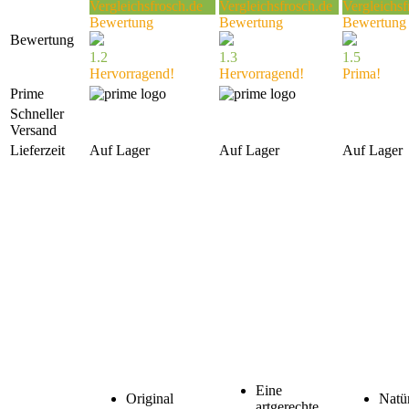
Vergleichsfrosch.de
Vergleichsfrosch.de
Vergleichsf
Bewertung
Bewertung
Bewertung
Bewertung
1.2
1.3
1.5
Hervorragend!
Hervorragend!
Prima!
Prime
Schneller
Versand
Lieferzeit
Auf Lager
Auf Lager
Auf Lager
Eine
Original
Natür
artgerechte