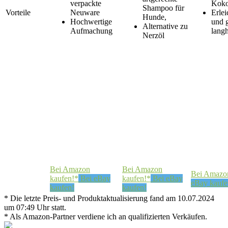
verpackte
Koko
Shampoo für
Vorteile
Neuware
Erle
Hunde,
Hochwertige
und g
Alternative zu
Aufmachung
lang
Nerzöl
Bei Amazon
Bei Amazon
Bei Amazo
kaufen!*
Bei eBay
kaufen!*
Bei eBay
eBay kaufe
kaufen!
kaufen!
* Die letzte Preis- und Produktaktualisierung fand am 10.07.2024
um 07:49 Uhr statt.
* Als Amazon-Partner verdiene ich an qualifizierten Verkäufen.