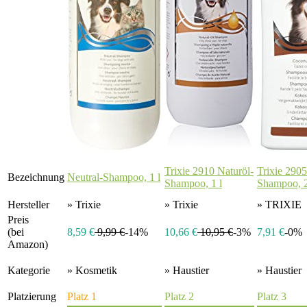
Trixie 2910 Naturöl-
Trixie 290
Bezeichnung
Neutral-Shampoo, 1 l
Shampoo, 1 l
Shampoo, 
Hersteller
» Trixie
» Trixie
» TRIXIE
Preis
(bei
8,59 €
9,99 €
-14%
10,66 €
10,95 €
-3%
7,91 €
-0%
Amazon)
Kategorie
» Kosmetik
» Haustier
» Haustier
Platzierung
Platz 1
Platz 2
Platz 3