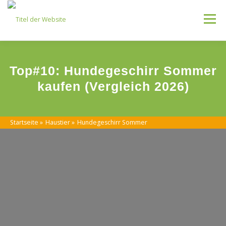
Skip
to
Menu
content
Kategorien
Top#10: Hundegeschirr Sommer
kaufen (Vergleich 2026)
Startseite
»
Haustier
»
Hundegeschirr Sommer