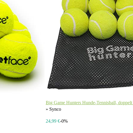
Big Game Hunters Hunde-Tennisball, doppelt st
» Synco
24,99 €
-0%