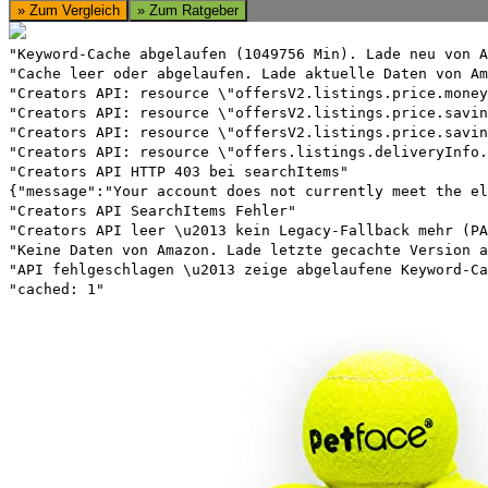
» Zum Vergleich
» Zum Ratgeber
"Keyword-Cache abgelaufen (1049756 Min). Lade neu von A
"Cache leer oder abgelaufen. Lade aktuelle Daten von Am
"Creators API: resource \"offersV2.listings.price.money
"Creators API: resource \"offersV2.listings.price.savin
"Creators API: resource \"offersV2.listings.price.savin
"Creators API: resource \"offers.listings.deliveryInfo.
"Creators API HTTP 403 bei searchItems"
{"message":"Your account does not currently meet the el
"Creators API SearchItems Fehler"
"Creators API leer \u2013 kein Legacy-Fallback mehr (PA
"Keine Daten von Amazon. Lade letzte gecachte Version a
"API fehlgeschlagen \u2013 zeige abgelaufene Keyword-Ca
"cached: 1"