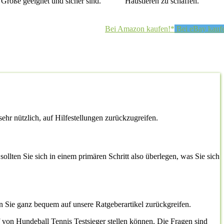
r Größe geeignet und sicher sind.
Haustieren zu schaffen.
Bei Amazon kaufen!*
Bei eBay kauf
sehr nützlich, auf Hilfestellungen zurückzugreifen.
sollten Sie sich in einem primären Schritt also überlegen, was Sie sich
n Sie ganz bequem auf unsere Ratgeberartikel zurückgreifen.
f von Hundeball Tennis Testsieger stellen können. Die Fragen sind