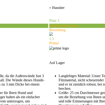
» Haustier
Platz 3
Vergleichsfrosch.de
Bewertung
1.5
Prima!
Auf Lager
lle, da die Außenwände fast 3
Langlebiges Material: Unser Te
sball. Die Wände dieses Hunde-
Filzmaterial, nicht scheuernder 
ch zu 3 mm Dicke bei einem
und er ist ziemlich robust, bei
brechen.
cher für Ihren Hund und
Größe: 25 cm Durchmesser großer
nger halten als ein einfacher
um die Beziehung von Ihnen un
ests unterzogen, um
und tolle Erinnerungen mit Ihr