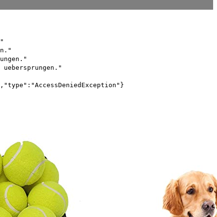
"
n."
ungen."
 uebersprungen."
,"type":"AccessDeniedException"}