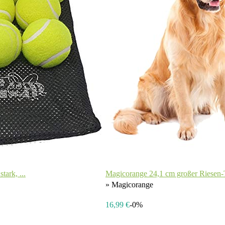
ark, ...
Magicorange 24,1 cm großer Riesen-Te
» Magicorange
16,99 €
-0%