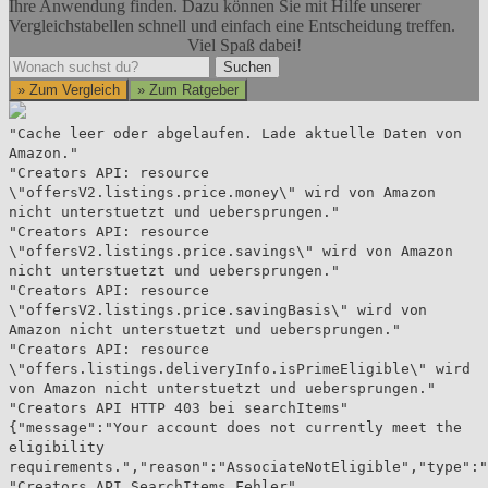
Ihre Anwendung finden. Dazu können Sie mit Hilfe unserer
Vergleichstabellen schnell und einfach eine Entscheidung treffen.
Viel Spaß dabei!
Suchen
Suchen
» Zum Vergleich
» Zum Ratgeber
"Cache leer oder abgelaufen. Lade aktuelle Daten von
Amazon."
"Creators API: resource
\"offersV2.listings.price.money\" wird von Amazon
nicht unterstuetzt und uebersprungen."
"Creators API: resource
\"offersV2.listings.price.savings\" wird von Amazon
nicht unterstuetzt und uebersprungen."
"Creators API: resource
\"offersV2.listings.price.savingBasis\" wird von
Amazon nicht unterstuetzt und uebersprungen."
"Creators API: resource
\"offers.listings.deliveryInfo.isPrimeEligible\" wird
von Amazon nicht unterstuetzt und uebersprungen."
"Creators API HTTP 403 bei searchItems"
{"message":"Your account does not currently meet the
eligibility
requirements.","reason":"AssociateNotEligible","type":"
"Creators API SearchItems Fehler"