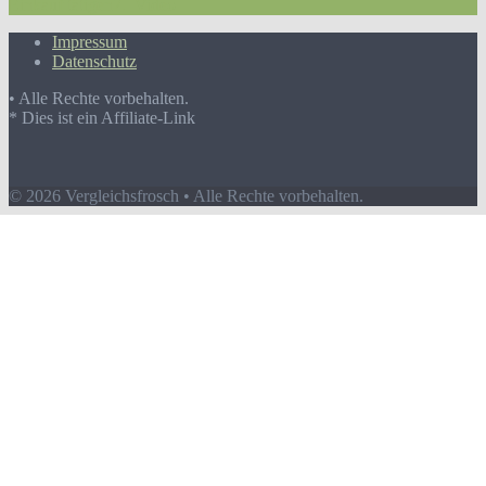
Einkauf tätigen
7.
Video
Impressum
Datenschutz
• Alle Rechte vorbehalten.
* Dies ist ein Affiliate-Link
© 2026 Vergleichsfrosch • Alle Rechte vorbehalten.