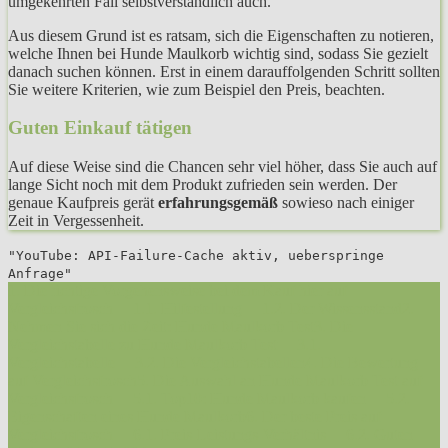
umgekehrten Fall selbstverständlich auch.
Aus diesem Grund ist es ratsam, sich die Eigenschaften zu notieren,
welche Ihnen bei Hunde Maulkorb wichtig sind, sodass Sie gezielt
danach suchen können. Erst in einem darauffolgenden Schritt sollten
Sie weitere Kriterien, wie zum Beispiel den Preis, beachten.
Guten Einkauf tätigen
Auf diese Weise sind die Chancen sehr viel höher, dass Sie auch auf
lange Sicht noch mit dem Produkt zufrieden sein werden. Der
genaue Kaufpreis gerät
erfahrungsgemäß
sowieso nach einiger
Zeit in Vergessenheit.
"YouTube: API-Failure-Cache aktiv, ueberspringe
Anfrage"
1. Die richtige Vorgehensweise bei dem Kauf hier auf
Vergleichsfrosch
1.1. Hilfestellung
1.2. Der Wissensstand
2.
Nehmen Sie sich die Zeit: Hunde Maulkorb Test
3. Die
Vergleichstabelle zu Hunde Maulkorb Test
3.1.
Vergleichstabelle
3.2. Die Vergleichstabellen
4. Die Bewertung
auf Vergleichsfrosch
5. Die Auswahl an Hunde Maulkorb Test auf
Vergleichsfrosch
5.1. Top10: Hunde Maulkorb kaufen
5.2.
Eigenschaften eines Hunde Maulkorb
6. Der beste Preis auf
Vergleichsfrosch
6.1. Preis-Leistungs-Verhältnis
6.2. Guten