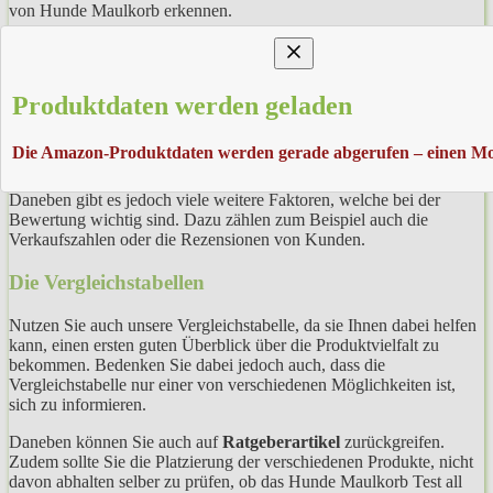
von Hunde Maulkorb erkennen.
Die Platzierungen
Produktdaten werden geladen
Diese Platzierung kommt anhand verschiedener
Kriterien
zustande.
In der Regel befindet sich auf Platz 1 der Top 10 ein Hunde
Maulkorb kaufen, welches in der Vergangenheit die höchste
Die Amazon-Produktdaten werden gerade abgerufen – einen Mo
Zufriedenheit bei den Kunden auslösen konnte.
Daneben gibt es jedoch viele weitere Faktoren, welche bei der
Bewertung wichtig sind. Dazu zählen zum Beispiel auch die
Verkaufszahlen oder die Rezensionen von Kunden.
Die Vergleichstabellen
Nutzen Sie auch unsere Vergleichstabelle, da sie Ihnen dabei helfen
kann, einen ersten guten Überblick über die Produktvielfalt zu
bekommen. Bedenken Sie dabei jedoch auch, dass die
Vergleichstabelle nur einer von verschiedenen Möglichkeiten ist,
sich zu informieren.
Daneben können Sie auch auf
Ratgeberartikel
zurückgreifen.
Zudem sollte Sie die Platzierung der verschiedenen Produkte, nicht
davon abhalten selber zu prüfen, ob das Hunde Maulkorb Test all