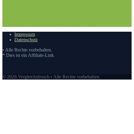
Vergleichstabellen
4. Die Bewertung auf Vergleichsfrosch
5. Die
Auswahl an Entenzaun Test auf Vergleichsfrosch
5.1. Top10:
Entenzaun kaufen
5.2. Eigenschaften eines Entenzaun
6. Der
beste Preis auf Vergleichsfrosch
6.1. Preis-Leistungs-
Verhältnis
6.2. Guten Einkauf tätigen
7.
Video
Impressum
Datenschutz
• Alle Rechte vorbehalten.
* Dies ist ein Affiliate-Link
© 2026 Vergleichsfrosch • Alle Rechte vorbehalten.