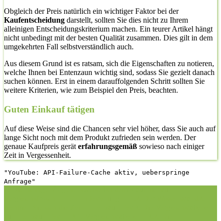
Obgleich der Preis natürlich ein wichtiger Faktor bei der
Kaufentscheidung
darstellt, sollten Sie dies nicht zu Ihrem
alleinigen Entscheidungskriterium machen. Ein teurer Artikel hängt
nicht unbedingt mit der besten Qualität zusammen. Dies gilt in dem
umgekehrten Fall selbstverständlich auch.
Aus diesem Grund ist es ratsam, sich die Eigenschaften zu notieren,
welche Ihnen bei Entenzaun wichtig sind, sodass Sie gezielt danach
suchen können. Erst in einem darauffolgenden Schritt sollten Sie
weitere Kriterien, wie zum Beispiel den Preis, beachten.
Guten Einkauf tätigen
Auf diese Weise sind die Chancen sehr viel höher, dass Sie auch auf
lange Sicht noch mit dem Produkt zufrieden sein werden. Der
genaue Kaufpreis gerät
erfahrungsgemäß
sowieso nach einiger
Zeit in Vergessenheit.
"YouTube: API-Failure-Cache aktiv, ueberspringe
Anfrage"
1. Die richtige Vorgehensweise bei dem Kauf hier auf
Vergleichsfrosch
1.1. Hilfestellung
1.2. Der Wissensstand
2.
Nehmen Sie sich die Zeit: Entenzaun Test
3. Die Vergleichstabelle
zu Entenzaun Test
3.1. Vergleichstabelle
3.2. Die