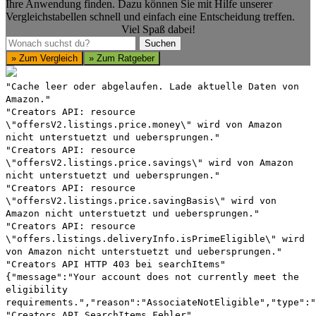
Ihre Anwendung finden. Dazu können Sie mit Hilfe unserer
Vergleichstabellen schnell und einfach eine Entscheidung treffen.
Viel Spaß dabei!
Suchen
Suchen
» Zum Vergleich
» Zum Ratgeber
"Cache leer oder abgelaufen. Lade aktuelle Daten von
Amazon."
"Creators API: resource
\"offersV2.listings.price.money\" wird von Amazon
nicht unterstuetzt und uebersprungen."
"Creators API: resource
\"offersV2.listings.price.savings\" wird von Amazon
nicht unterstuetzt und uebersprungen."
"Creators API: resource
\"offersV2.listings.price.savingBasis\" wird von
Amazon nicht unterstuetzt und uebersprungen."
"Creators API: resource
\"offers.listings.deliveryInfo.isPrimeEligible\" wird
von Amazon nicht unterstuetzt und uebersprungen."
"Creators API HTTP 403 bei searchItems"
{"message":"Your account does not currently meet the
eligibility
requirements.","reason":"AssociateNotEligible","type":"
"Creators API SearchItems Fehler"