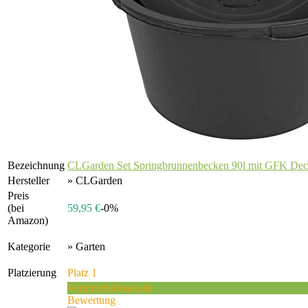
Bezeichnung
CLGarden Set Springbrunnenbecken 90l mit GFK Deck
Hersteller
» CLGarden
Preis
(bei
59,95 €
-0%
Amazon)
Kategorie
» Garten
Platzierung
Platz 1
Vergleichsfrosch.de
Bewertung