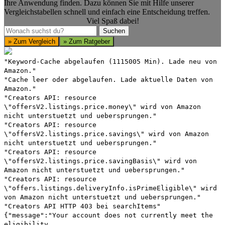
Ihre Anwendung finden. Dazu können Sie mit Hilfe unserer
Vergleichstabellen schnell und einfach eine Entscheidung treffen.
Viel Spaß dabei!
Suchen
Suchen
» Zum Vergleich
» Zum Ratgeber
"Keyword-Cache abgelaufen (1115005 Min). Lade neu von
Amazon."
"Cache leer oder abgelaufen. Lade aktuelle Daten von
Amazon."
"Creators API: resource
\"offersV2.listings.price.money\" wird von Amazon
nicht unterstuetzt und uebersprungen."
"Creators API: resource
\"offersV2.listings.price.savings\" wird von Amazon
nicht unterstuetzt und uebersprungen."
"Creators API: resource
\"offersV2.listings.price.savingBasis\" wird von
Amazon nicht unterstuetzt und uebersprungen."
"Creators API: resource
\"offers.listings.deliveryInfo.isPrimeEligible\" wird
von Amazon nicht unterstuetzt und uebersprungen."
"Creators API HTTP 403 bei searchItems"
{"message":"Your account does not currently meet the
eligibility