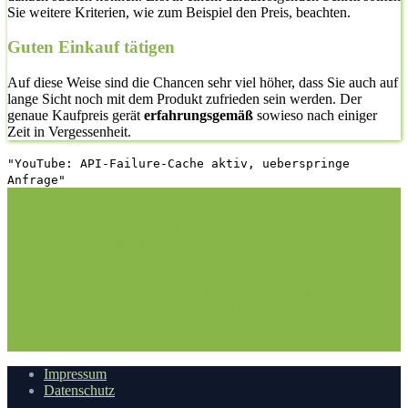
Sie weitere Kriterien, wie zum Beispiel den Preis, beachten.
Guten Einkauf tätigen
Auf diese Weise sind die Chancen sehr viel höher, dass Sie auch auf
lange Sicht noch mit dem Produkt zufrieden sein werden. Der
genaue Kaufpreis gerät
erfahrungsgemäß
sowieso nach einiger
Zeit in Vergessenheit.
"YouTube: API-Failure-Cache aktiv, ueberspringe
Anfrage"
1. Die richtige Vorgehensweise bei dem Kauf hier auf
Vergleichsfrosch
1.1. Hilfestellung
1.2. Der Wissensstand
2.
Nehmen Sie sich die Zeit: Qüllsteinbecken Test
3. Die
Vergleichstabelle zu Qüllsteinbecken Test
3.1.
Vergleichstabelle
3.2. Die Vergleichstabellen
4. Die Bewertung
auf Vergleichsfrosch
5. Die Auswahl an Qüllsteinbecken Test auf
Vergleichsfrosch
5.1. Top10: Qüllsteinbecken kaufen
5.2.
Eigenschaften eines Qüllsteinbecken
6. Der beste Preis auf
Vergleichsfrosch
6.1. Preis-Leistungs-Verhältnis
6.2. Guten
Einkauf tätigen
7.
Video
Impressum
Datenschutz