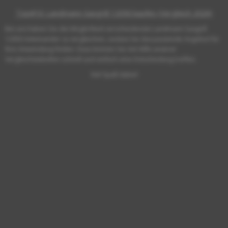
Top#10: Landmann Gasgrill 12050 kaufen (Vergleich 2026)
Bei uns haben Sie die Möglichkeit verschiedenste Landmann Gasgrill
12050 miteinander zu vergleichen, sodass Sie das passende Angebot für
Ihre Anwendung finden. Dazu können Sie mit Hilfe unserer
Vergleichstabellen schnell und einfach eine Entscheidung treffen.
Viel Spaß dabei!