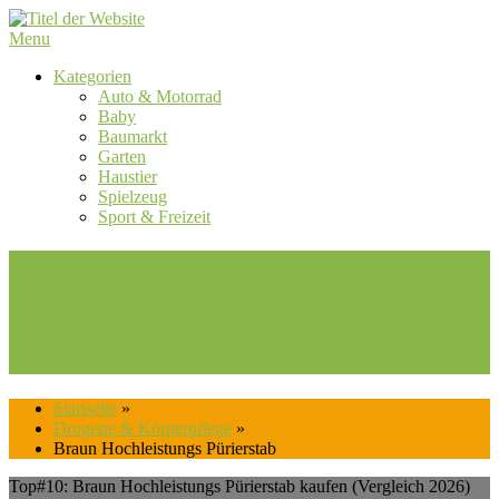
Skip
to
Menu
content
Kategorien
Auto & Motorrad
Baby
Baumarkt
Garten
Haustier
Spielzeug
Sport & Freizeit
Top#10: Braun Hochleistungs
Pürierstab kaufen (Vergleich
2026)
Startseite
»
Drogerie & Körperpflege
»
Braun Hochleistungs Pürierstab
Top#10: Braun Hochleistungs Pürierstab kaufen (Vergleich 2026)