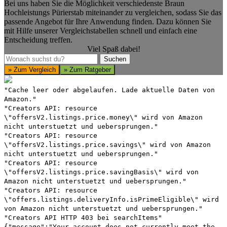
Bei uns haben Sie die Möglichkeit verschiedenste Braun
Hochleistungs Pürierstab miteinander zu vergleichen, sodass Sie das
passende Angebot für Ihre Anwendung finden. Dazu können Sie
mit Hilfe unserer Vergleichstabellen schnell und einfach eine
Entscheidung treffen.
Viel Spaß dabei!
Suchen
Suchen
» Zum Vergleich
» Zum Ratgeber
"Cache leer oder abgelaufen. Lade aktuelle Daten von
Amazon."
"Creators API: resource
\"offersV2.listings.price.money\" wird von Amazon
nicht unterstuetzt und uebersprungen."
"Creators API: resource
\"offersV2.listings.price.savings\" wird von Amazon
nicht unterstuetzt und uebersprungen."
"Creators API: resource
\"offersV2.listings.price.savingBasis\" wird von
Amazon nicht unterstuetzt und uebersprungen."
"Creators API: resource
\"offers.listings.deliveryInfo.isPrimeEligible\" wird
von Amazon nicht unterstuetzt und uebersprungen."
"Creators API HTTP 403 bei searchItems"
{"message":"Your account does not currently meet the