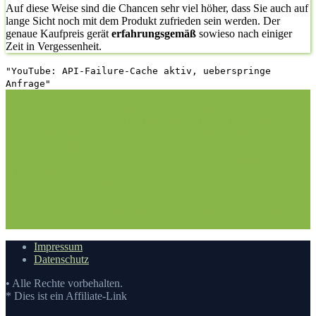
Auf diese Weise sind die Chancen sehr viel höher, dass Sie auch auf
lange Sicht noch mit dem Produkt zufrieden sein werden. Der
genaue Kaufpreis gerät
erfahrungsgemäß
sowieso nach einiger
Zeit in Vergessenheit.
"YouTube: API-Failure-Cache aktiv, ueberspringe
Anfrage"
1. Die richtige Vorgehensweise bei dem Kauf hier auf
Vergleichsfrosch
1.1. Hilfestellung
1.2. Der Wissensstand
2.
Nehmen Sie sich die Zeit: Braun Hochleistungs Pürierstab Test
3.
Die Vergleichstabelle zu Braun Hochleistungs Pürierstab Test
3.1.
Vergleichstabelle
3.2. Die Vergleichstabellen
4. Die Bewertung
auf Vergleichsfrosch
5. Die Auswahl an Braun Hochleistungs
Pürierstab Test auf Vergleichsfrosch
5.1. Top10: Braun
Hochleistungs Pürierstab kaufen
5.2. Eigenschaften eines Braun
Hochleistungs Pürierstab
6. Der beste Preis auf
Vergleichsfrosch
6.1. Preis-Leistungs-Verhältnis
6.2. Guten
Einkauf tätigen
7.
Video
Impressum
Datenschutz
• Alle Rechte vorbehalten.
* Dies ist ein Affiliate-Link