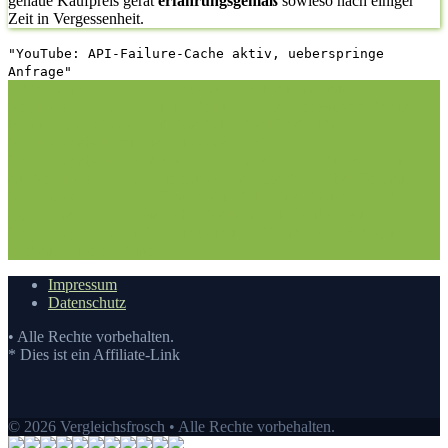
genaue Kaufpreis gerät
erfahrungsgemäß
sowieso nach einiger
Zeit in Vergessenheit.
"YouTube: API-Failure-Cache aktiv, ueberspringe
Anfrage"
1. Die richtige Vorgehensweise bei dem Kauf hier auf
Vergleichsfrosch
1.1. Hilfestellung
1.2. Der Wissensstand
2.
Nehmen Sie sich die Zeit: Giants Football Test
3. Die
Vergleichstabelle zu Giants Football Test
3.1.
Vergleichstabelle
3.2. Die Vergleichstabellen
4. Die Bewertung
auf Vergleichsfrosch
5. Die Auswahl an Giants Football Test auf
Vergleichsfrosch
5.1. Top10: Giants Football kaufen
5.2.
Eigenschaften eines Giants Football
6. Der beste Preis auf
Vergleichsfrosch
6.1. Preis-Leistungs-Verhältnis
6.2. Guten
Einkauf tätigen
7.
Video
Impressum
Datenschutz
• Alle Rechte vorbehalten.
* Dies ist ein Affiliate-Link
© 2026 Vergleichsfrosch • Alle Rechte vorbehalten.