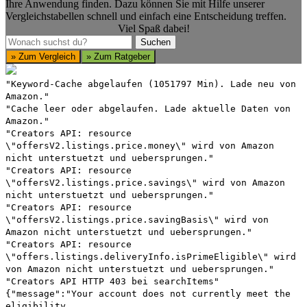
Ihre Anwendung finden. Dazu können Sie mit Hilfe unserer
Vergleichstabellen schnell und einfach eine Entscheidung treffen.
Viel Spaß dabei!
Suchen
Suchen
» Zum Vergleich
» Zum Ratgeber
"Keyword-Cache abgelaufen (1051797 Min). Lade neu von
Amazon."
"Cache leer oder abgelaufen. Lade aktuelle Daten von
Amazon."
"Creators API: resource
\"offersV2.listings.price.money\" wird von Amazon
nicht unterstuetzt und uebersprungen."
"Creators API: resource
\"offersV2.listings.price.savings\" wird von Amazon
nicht unterstuetzt und uebersprungen."
"Creators API: resource
\"offersV2.listings.price.savingBasis\" wird von
Amazon nicht unterstuetzt und uebersprungen."
"Creators API: resource
\"offers.listings.deliveryInfo.isPrimeEligible\" wird
von Amazon nicht unterstuetzt und uebersprungen."
"Creators API HTTP 403 bei searchItems"
{"message":"Your account does not currently meet the
eligibility