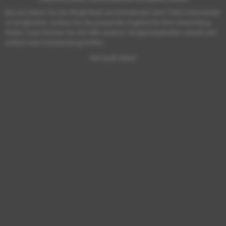
Bei uns haben Sie die Möglichkeit verschiedenste Gent Trikot miteinander
zu vergleichen, sodass Sie das passende Angebot für Ihre Anwendung
finden. Dazu können Sie mit Hilfe unserer Vergleichstabellen schnell und
einfach eine Entscheidung treffen.
Viel Spaß dabei!